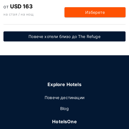
USD 163
ОТ
Изберете
на стая / на нощ
Повече хотели близо до The Refuge
Explore Hotels
Повече дестинации
Blog
HotelsOne