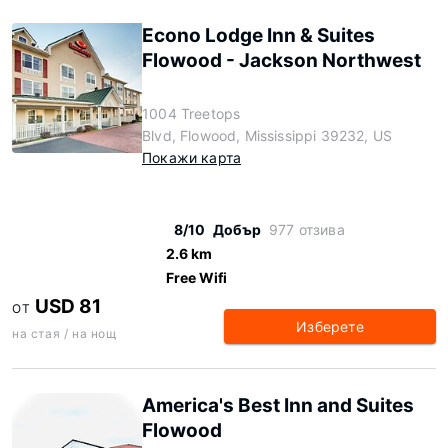
Econo Lodge Inn & Suites
Flowood - Jackson Northwest
1004 Treetops
Blvd, Flowood, Mississippi 39232, US
Покажи карта
8/10
Добър
977 отзива
2.6 km
Free Wifi
USD 81
ОТ
Изберете
на стая / на нощ
America's Best Inn and Suites
Flowood