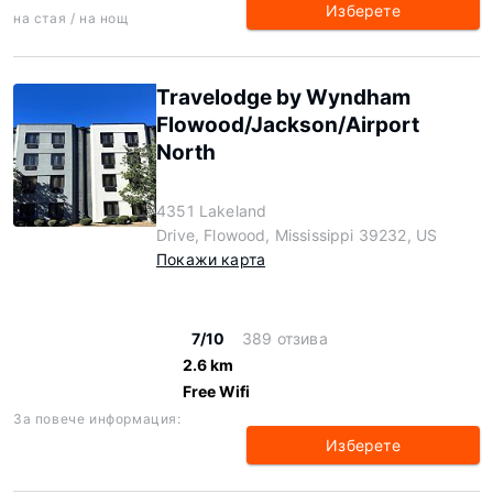
Изберете
на стая / на нощ
Travelodge by Wyndham
Flowood/Jackson/Airport
North
4351 Lakeland
Drive, Flowood, Mississippi 39232, US
Покажи карта
7/10
389 отзива
2.6 km
Free Wifi
За повече информация:
Изберете