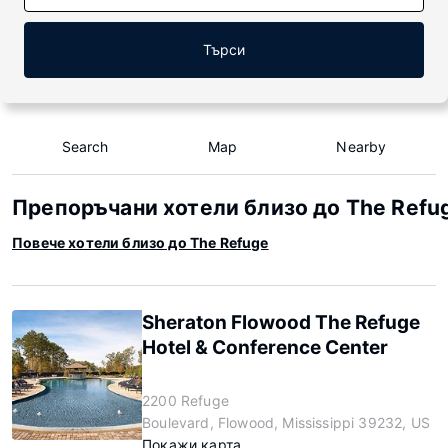
Търси
Search
Map
Nearby
Препоръчани хотели близо до The Refu
Повече хотели близо до The Refuge
Sheraton Flowood The Refuge
Hotel & Conference Center
2200 Refuge
Boulevard, Flowood, Mississippi 39232, US
Покажи карта