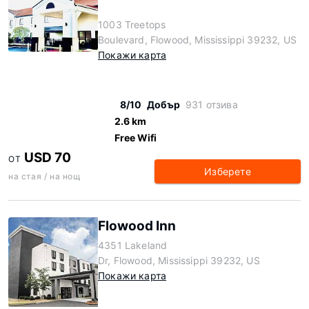
1003 Treetops
Boulevard, Flowood, Mississippi 39232, US
Покажи карта
8/10
Добър
931 отзива
2.6 km
Free Wifi
USD 70
ОТ
Изберете
на стая / на нощ
Flowood Inn
4351 Lakeland
Dr, Flowood, Mississippi 39232, US
Покажи карта