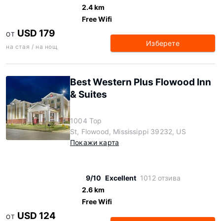
2.4 km
Free Wifi
USD 179
ОТ
Изберете
на стая / на нощ
Best Western Plus Flowood Inn
& Suites
1004 Top
St, Flowood, Mississippi 39232, US
Покажи карта
9/10
Excellent
1012 отзива
2.6 km
Free Wifi
USD 124
ОТ