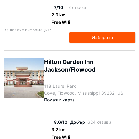
7/10
2 отзива
2.6 km
Free Wifi
За повече информация:
Изберете
Hilton Garden Inn
Jackson/Flowood
118 Laurel Park
Cove, Flowood, Mississippi 39232, US
Покажи карта
8.6/10
Добър
624 отзива
3.2 km
Free Wifi