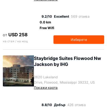
9.2/10
Excellent
569 отзива
0.0 km
Free Wifi
USD 258
ОТ
Изберете
на стая / на нощ
Staybridge Suites Flowood Nw
Jackson by IHG
2620 Lakeland
Drive, Flowood, Mississippi 39232, US
Покажи карта
8.8/10
Добър
426 отзива