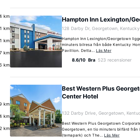
4 km
Hampton Inn Lexington/G
.1 km
128 Darby Dr, Georgetown, Kentuck
Hampton Inn Lexington/Georgetown ligger
.1 km
minuters bilresa från både Kentucky Ho
Pavillion. Detta...
Läs Mer
.7 km
8.6/10
Bra
523 recensioner
6 km
Best Western Plus George
Center Hotel
9 km
132 Darby Drive, Georgetown, Kent
.4 km
Best Western Plus Georgetown Corporate 
2 km
Georgetown, en tio minuters bilfärd frå
(temapark) och The...
Läs Mer