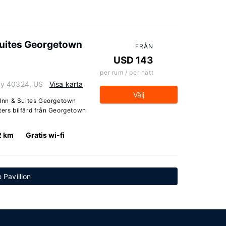
 Suites Georgetown
FRÅN
USD 143
per rum / per natt
ky 40324, US
Visa karta
Välj
t Inn & Suites Georgetown
ters bilfärd från Georgetown
2 km
Gratis wi-fi
 Pavillion