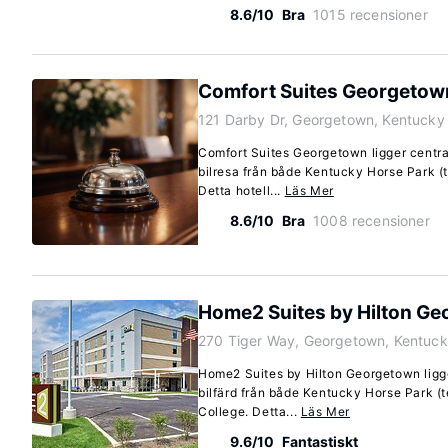
8.6/10
Bra
1015 recensioner
Comfort Suites Georgetow
121 Darby Dr, Georgetown, Kentucky
Comfort Suites Georgetown ligger central
bilresa från både Kentucky Horse Park (
Detta hotell...
Läs Mer
8.6/10
Bra
1008 recensioner
Home2 Suites by Hilton G
270 Tiger Way, Georgetown, Kentuc
Home2 Suites by Hilton Georgetown ligge
bilfärd från både Kentucky Horse Park 
College. Detta...
Läs Mer
9.6/10
Fantastiskt