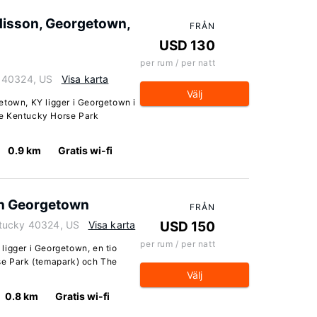
adisson, Georgetown,
FRÅN
USD 130
per rum / per natt
y 40324, US
Visa karta
Välj
etown, KY ligger i Georgetown i
åde Kentucky Horse Park
0.9 km
Gratis wi-fi
on Georgetown
FRÅN
ntucky 40324, US
Visa karta
USD 150
per rum / per natt
ligger i Georgetown, en tio
se Park (temapark) och The
Välj
0.8 km
Gratis wi-fi