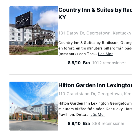
Country Inn & Suites by R
KY
131 Darby Dr, Georgetown, Kentuck
Country Inn & Suites by Radisson, Georg
en förort, en tio minuters bilfärd från b
(temapark) och The...
Läs Mer
8.8/10
Bra
1012 recensioner
Hilton Garden Inn Lexingt
110 Grandstand Dr, Georgetown, Ke
Hilton Garden Inn Lexington Georgetown 
minuters bilfärd från både Kentucky Hor
Pavillion. Detta...
Läs Mer
8.8/10
Bra
888 recensioner