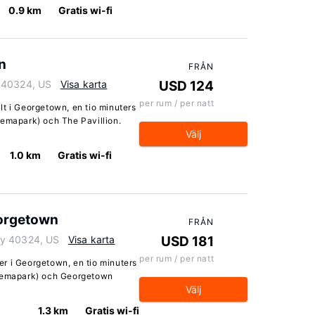
0.9 km
Gratis wi-fi
n
FRÅN
 40324, US
Visa karta
USD 124
per rum / per natt
t i Georgetown, en tio minuters
temapark) och The Pavillion.
Välj
1.0 km
Gratis wi-fi
eorgetown
FRÅN
ky 40324, US
Visa karta
USD 181
per rum / per natt
r i Georgetown, en tio minuters
(temapark) och Georgetown
Välj
1.3 km
Gratis wi-fi