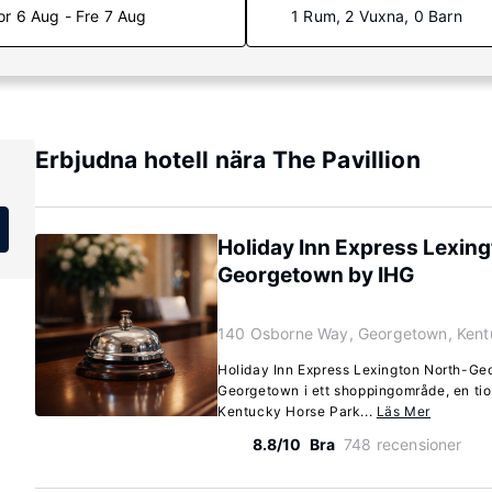
or 6 Aug - Fre 7 Aug
1 Rum, 2 Vuxna, 0 Barn
Erbjudna hotell nära The Pavillion
Holiday Inn Express Lexin
Georgetown by IHG
140 Osborne Way, Georgetown, Ken
Holiday Inn Express Lexington North-Geo
Georgetown i ett shoppingområde, en tio 
Kentucky Horse Park...
Läs Mer
8.8/10
Bra
748 recensioner