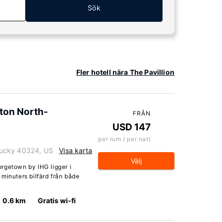
Sök
Fler hotell nära The Pavillion
gton North-
FRÅN
USD 147
per rum / per natt
tucky 40324, US
Visa karta
Välj
rgetown by IHG ligger i
minuters bilfärd från både
0.6 km
Gratis wi-fi