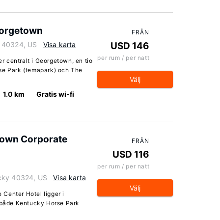
eorgetown
FRÅN
y 40324, US
Visa karta
USD 146
per rum / per natt
 centralt i Georgetown, en tio
rse Park (temapark) och The
Välj
1.0 km
Gratis wi-fi
town Corporate
FRÅN
USD 116
per rum / per natt
ucky 40324, US
Visa karta
Välj
Center Hotel ligger i
n både Kentucky Horse Park