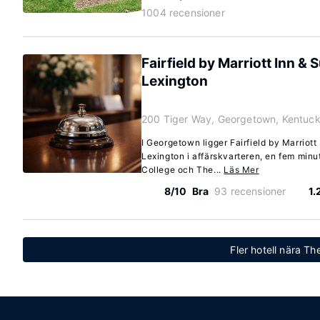
1004 recensioner
Fairfield by Marriott Inn &
Lexington
200 Tiger Way, Georgetown, Kentuc
I Georgetown ligger Fairfield by Marriot
Lexington i affärskvarteren, en fem minu
College och The...
Läs Mer
8/10
Bra
93 recensioner
1.
Fler hotell nära The