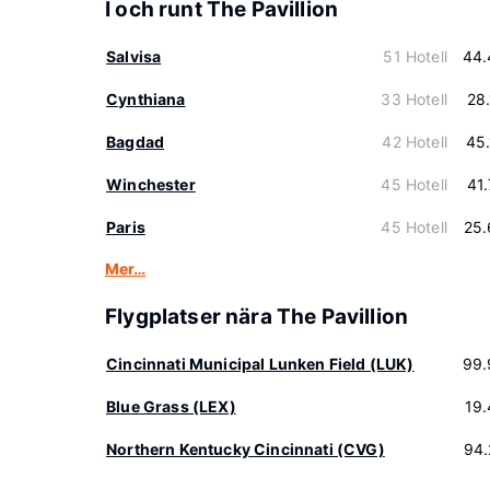
I och runt The Pavillion
Salvisa
51 Hotell
44.
Cynthiana
33 Hotell
28
Bagdad
42 Hotell
45
Winchester
45 Hotell
41
Paris
45 Hotell
25.
Mer…
Flygplatser nära The Pavillion
Cincinnati Municipal Lunken Field (LUK)
99.
Blue Grass (LEX)
19
Northern Kentucky Cincinnati (CVG)
94.