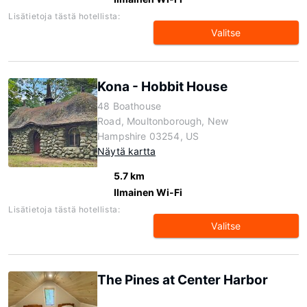
Lisätietoja tästä hotellista:
Valitse
Kona - Hobbit House
48 Boathouse
Road, Moultonborough, New
Hampshire 03254, US
Näytä kartta
5.7 km
Ilmainen Wi-Fi
Lisätietoja tästä hotellista:
Valitse
The Pines at Center Harbor