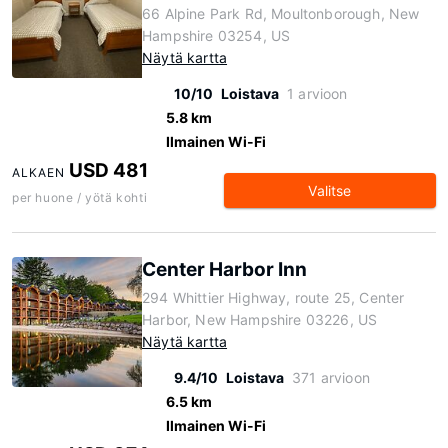
66 Alpine Park Rd, Moultonborough, New
Hampshire 03254, US
Näytä kartta
10/10
Loistava
1 arvioon
5.8 km
Ilmainen Wi-Fi
USD 481
ALKAEN
Valitse
per huone / yötä kohti
Center Harbor Inn
294 Whittier Highway, route 25, Center
Harbor, New Hampshire 03226, US
Näytä kartta
9.4/10
Loistava
371 arvioon
6.5 km
Ilmainen Wi-Fi