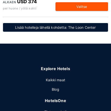
USD 374
ALKAEN
Valitse
per huone / yötä kohti
Lisää hotelleja lähellä kohdetta: The Loon Center
Explore Hotels
Kaikki maat
Blog
HotelsOne