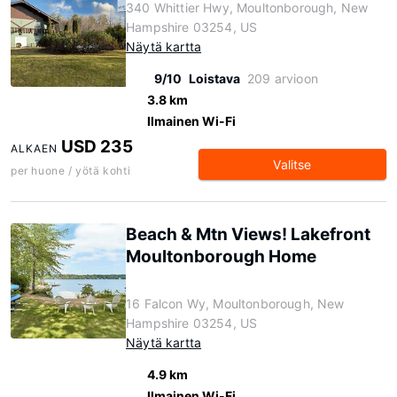
340 Whittier Hwy, Moultonborough, New
Hampshire 03254, US
Näytä kartta
9/10
Loistava
209 arvioon
3.8 km
Ilmainen Wi-Fi
USD 235
ALKAEN
Valitse
per huone / yötä kohti
Beach & Mtn Views! Lakefront
Moultonborough Home
16 Falcon Wy, Moultonborough, New
Hampshire 03254, US
Näytä kartta
4.9 km
Ilmainen Wi-Fi