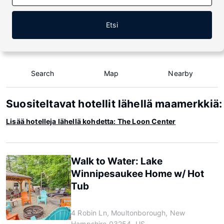
Etsi
Search
Map
Nearby
Suositeltavat hotellit lähellä maamerkkiä
Lisää hotelleja lähellä kohdetta: The Loon Center
Walk to Water: Lake
Winnipesaukee Home w/ Hot
Tub
4 Robin Ln, Moultonborough, New
Hampshire 03254, US