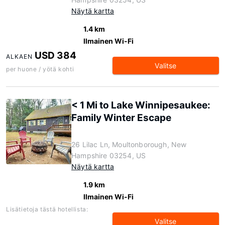
Näytä kartta
1.4 km
Ilmainen Wi-Fi
USD 384
ALKAEN
Valitse
per huone / yötä kohti
< 1 Mi to Lake Winnipesaukee:
Family Winter Escape
26 Lilac Ln, Moultonborough, New
Hampshire 03254, US
Näytä kartta
1.9 km
Ilmainen Wi-Fi
Lisätietoja tästä hotellista:
Valitse