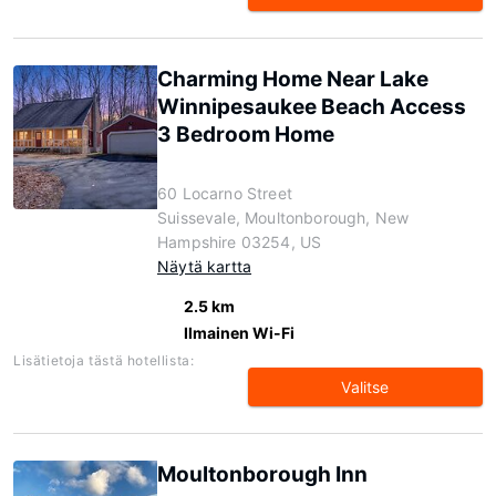
Charming Home Near Lake
Winnipesaukee Beach Access
3 Bedroom Home
60 Locarno Street
Suissevale, Moultonborough, New
Hampshire 03254, US
Näytä kartta
2.5 km
Ilmainen Wi-Fi
Lisätietoja tästä hotellista:
Valitse
Moultonborough Inn