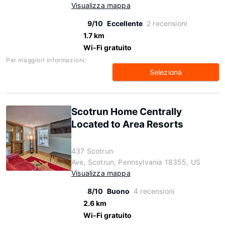
Visualizza mappa
9/10
Eccellente
2 recensioni
1.7 km
Wi-Fi gratuito
Per maggiori informazioni:
Seleziona
Scotrun Home Centrally
Located to Area Resorts
437 Scotrun
Ave, Scotrun, Pennsylvania 18355, US
Visualizza mappa
8/10
Buono
4 recensioni
2.6 km
Wi-Fi gratuito