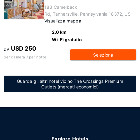
183 Camelback
Rd, Tannersville, Pennsylvania 18372, US
Visualizza mappa
2.0 km
Wi-Fi gratuito
USD 250
DA
Seleziona
per camera / per notte
Guarda gli altri hotel vicino The Crossings Premium
Outlets (mercati economici)
Explore Hotels