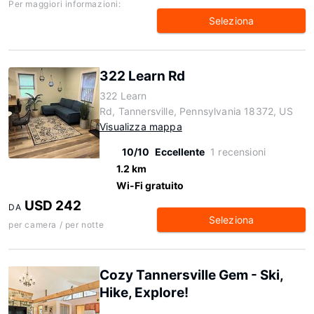
Per maggiori informazioni:
Seleziona
322 Learn Rd
322 Learn
Rd, Tannersville, Pennsylvania 18372, US
Visualizza mappa
10/10
Eccellente
1 recensioni
1.2 km
Wi-Fi gratuito
USD 242
DA
Seleziona
per camera / per notte
Cozy Tannersville Gem - Ski,
Hike, Explore!