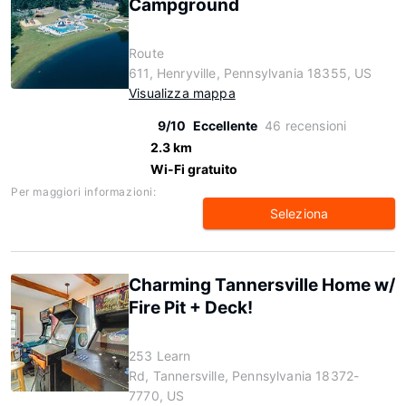
Campground
Route
611, Henryville, Pennsylvania 18355, US
Visualizza mappa
9/10
Eccellente
46 recensioni
2.3 km
Wi-Fi gratuito
Per maggiori informazioni:
Seleziona
Charming Tannersville Home w/
Fire Pit + Deck!
253 Learn
Rd, Tannersville, Pennsylvania 18372-
7770, US