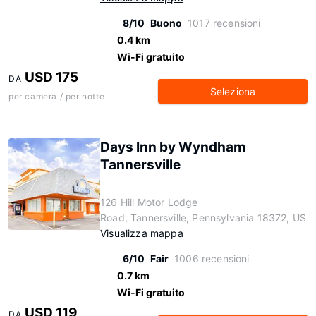
8/10
Buono
1017 recensioni
0.4 km
Wi-Fi gratuito
USD 175
DA
Seleziona
per camera / per notte
Days Inn by Wyndham
Tannersville
126 Hill Motor Lodge
Road, Tannersville, Pennsylvania 18372, US
Visualizza mappa
6/10
Fair
1006 recensioni
0.7 km
Wi-Fi gratuito
USD 119
DA