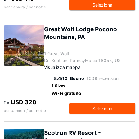
Seleziona
per camera / per notte
Great Wolf Lodge Pocono
Mountains, PA
1 Great Wolf
Dr, Scotrun, Pennsylvania 18355, US
Visualizza mappa
8.4/10
Buono
1009 recensioni
1.6 km
Wi-Fi gratuito
USD 320
DA
Seleziona
per camera / per notte
Scotrun RV Resort -