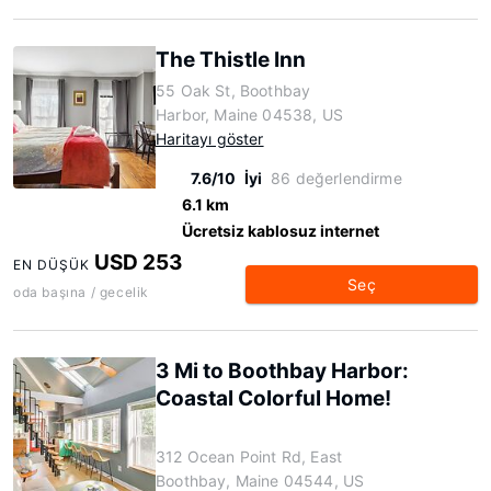
The Thistle Inn
55 Oak St, Boothbay
Harbor, Maine 04538, US
Haritayı göster
7.6/10
İyi
86 değerlendirme
6.1 km
Ücretsiz kablosuz internet
USD 253
EN DÜŞÜK
Seç
oda başına / gecelik
3 Mi to Boothbay Harbor:
Coastal Colorful Home!
312 Ocean Point Rd, East
Boothbay, Maine 04544, US