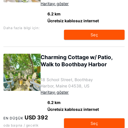
Haritayı göster
6.2 km
Ücretsiz kablosuz internet
Daha fazla bilgi için:
Seç
Charming Cottage w/ Patio,
Walk to Boothbay Harbor
18 School Street, Boothbay
Harbor, Maine 04538, US
Haritayı göster
6.2 km
Ücretsiz kablosuz internet
USD 392
EN DÜŞÜK
Seç
oda başına / gecelik