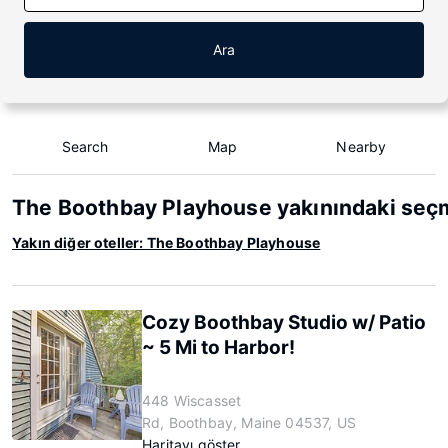
Ara
Search
Map
Nearby
The Boothbay Playhouse yakınındaki seçm
Yakın diğer oteller: The Boothbay Playhouse
Cozy Boothbay Studio w/ Patio
~ 5 Mi to Harbor!
448 Wiscasset
Rd, Boothbay, Maine 04537, US
Haritayı göster