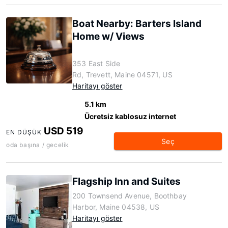
Boat Nearby: Barters Island
Home w/ Views
353 East Side
Rd, Trevett, Maine 04571, US
Haritayı göster
5.1 km
Ücretsiz kablosuz internet
USD 519
EN DÜŞÜK
Seç
oda başına / gecelik
Flagship Inn and Suites
200 Townsend Avenue, Boothbay
Harbor, Maine 04538, US
Haritayı göster