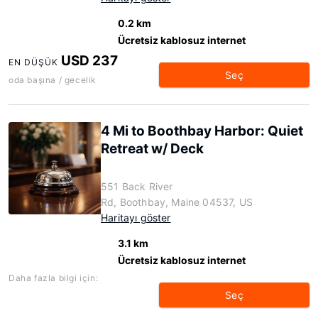
0.2 km
Ücretsiz kablosuz internet
USD 237
EN DÜŞÜK
Seç
oda başına / gecelik
4 Mi to Boothbay Harbor: Quiet
Retreat w/ Deck
551 Back River
Rd, Boothbay, Maine 04537, US
Haritayı göster
3.1 km
Ücretsiz kablosuz internet
Daha fazla bilgi için:
Seç