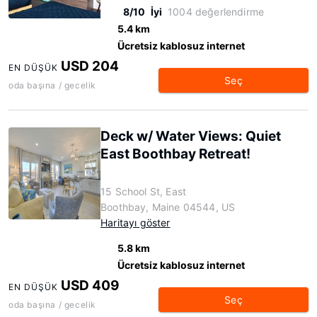
8/10
İyi
1004 değerlendirme
5.4 km
Ücretsiz kablosuz internet
USD 204
EN DÜŞÜK
Seç
oda başına / gecelik
Deck w/ Water Views: Quiet
East Boothbay Retreat!
15 School St, East
Boothbay, Maine 04544, US
Haritayı göster
5.8 km
Ücretsiz kablosuz internet
USD 409
EN DÜŞÜK
Seç
oda başına / gecelik