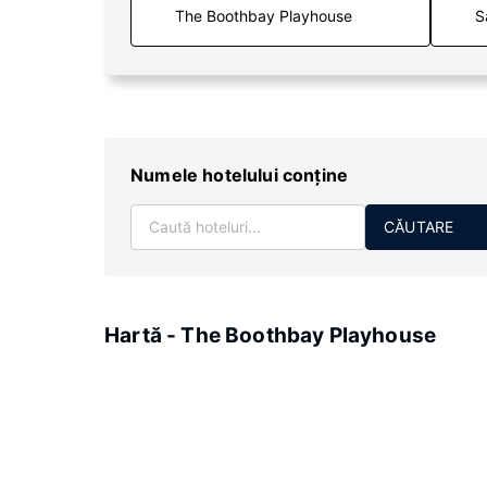
S
Numele hotelului conţine
CĂUTARE
Hartă - The Boothbay Playhouse