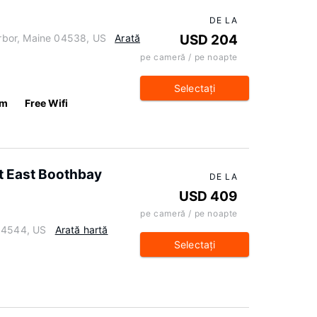
DE LA
bor, Maine 04538, US
Arată
USD 204
pe cameră / pe noapte
Selectaţi
km
Free Wifi
t East Boothbay
DE LA
USD 409
pe cameră / pe noapte
 04544, US
Arată hartă
Selectaţi