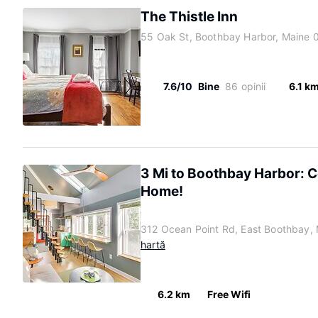
The Thistle Inn
55 Oak St, Boothbay Harbor, Maine
7.6/10
Bine
86 opinii
6.1 k
3 Mi to Boothbay Harbor: C
Home!
312 Ocean Point Rd, East Boothbay,
hartă
6.2 km
Free Wifi