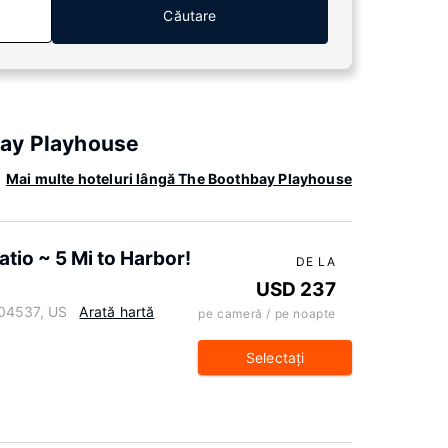
Căutare
bay Playhouse
Mai multe hoteluri lângă The Boothbay Playhouse
tio ~ 5 Mi to Harbor!
DE LA
USD 237
 04537, US
Arată hartă
pe cameră / pe noapte
Selectaţi