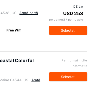
DE LA
 04538, US
Arată hartă
USD 253
pe cameră / pe noapte
m
Free Wifi
Selectaţi
oastal Colorful
Pentru mai multe
informaţii:
Selectaţi
 Maine 04544, US
Arată