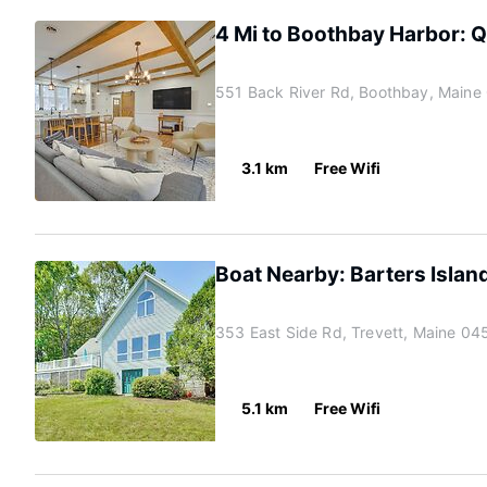
4 Mi to Boothbay Harbor: Q
551 Back River Rd, Boothbay, Maine
3.1 km
Free Wifi
Boat Nearby: Barters Isla
353 East Side Rd, Trevett, Maine 04
5.1 km
Free Wifi