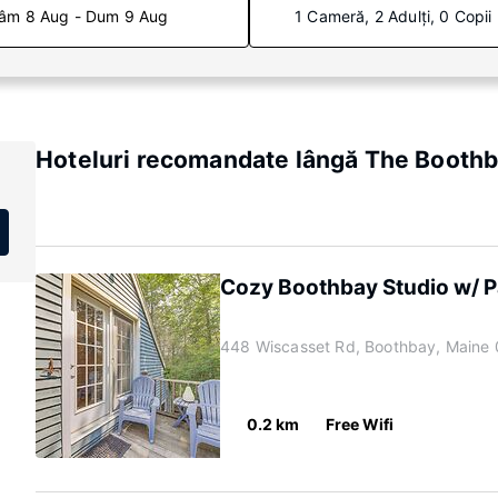
âm 8 Aug - Dum 9 Aug
1 Cameră, 2 Adulți, 0 Copii
Hoteluri recomandate lângă The Booth
Cozy Boothbay Studio w/ Pa
448 Wiscasset Rd, Boothbay, Maine
0.2 km
Free Wifi