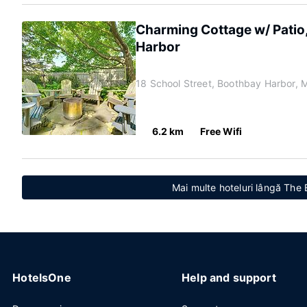
Charming Cottage w/ Patio
Harbor
18 School Street, Boothbay Harbor,
6.2 km
Free Wifi
Mai multe hoteluri lângă The
HotelsOne
Help and support