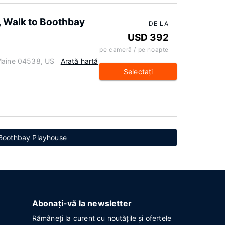
, Walk to Boothbay
DE LA
USD 392
pe cameră / pe noapte
 Maine 04538, US
Arată hartă
Selectaţi
 Boothbay Playhouse
Abonați-vă la newsletter
Rămâneți la curent cu noutățile și ofertele