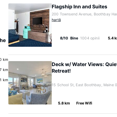
Flagship Inn and Suites
200 Townsend Avenue, Boothbay Har
hartă
8/10
Bine
1004 opinii
5.4 
The
0 km
Deck w/ Water Views: Quie
7 km
Retreat!
.1 km
15 School St, East Boothbay, Maine
5.8 km
Free Wifi