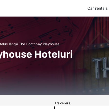
Car rentals
teluri lângă The Boothbay Playhouse
yhouse Hoteluri
Travellers