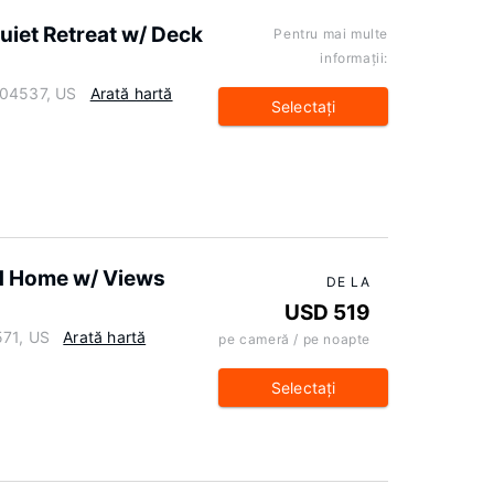
uiet Retreat w/ Deck
Pentru mai multe
informaţii:
 04537, US
Arată hartă
Selectaţi
nd Home w/ Views
DE LA
USD 519
571, US
Arată hartă
pe cameră / pe noapte
Selectaţi