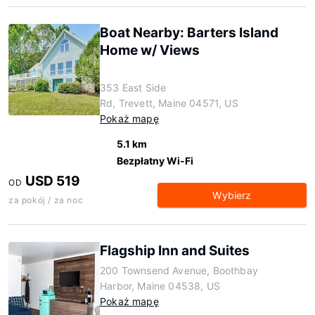
Boat Nearby: Barters Island
Home w/ Views
353 East Side
Rd, Trevett, Maine 04571, US
Pokaż mapę
5.1 km
Bezpłatny Wi-Fi
USD 519
OD
Wybierz
za pokój / za noc
Flagship Inn and Suites
200 Townsend Avenue, Boothbay
Harbor, Maine 04538, US
Pokaż mapę