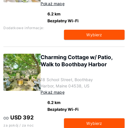
Pokaż mapę
6.2 km
Bezpłatny Wi-Fi
Dodatkowe informacje:
Wybierz
Charming Cottage w/ Patio,
Walk to Boothbay Harbor
18 School Street, Boothbay
Harbor, Maine 04538, US
Pokaż mapę
6.2 km
Bezpłatny Wi-Fi
USD 392
OD
Wybierz
za pokój / za noc