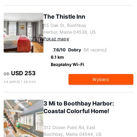
The Thistle Inn
55 Oak St, Boothbay
Harbor, Maine 04538, US
Pokaż mapę
7.6/10
Dobry
86 recenzji
6.1 km
Bezpłatny Wi-Fi
USD 253
OD
Wybierz
za pokój / za noc
3 Mi to Boothbay Harbor:
Coastal Colorful Home!
312 Ocean Point Rd, East
Boothbay, Maine 04544, US