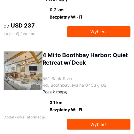
0.2 km
Bezpłatny Wi-Fi
USD 237
OD
Wybierz
za pokój / za noc
4 Mi to Boothbay Harbor: Quiet
Retreat w/ Deck
551 Back River
Rd, Boothbay, Maine 04537, US
Pokaż mapę
3.1 km
Bezpłatny Wi-Fi
Dodatkowe informacje:
Wybierz