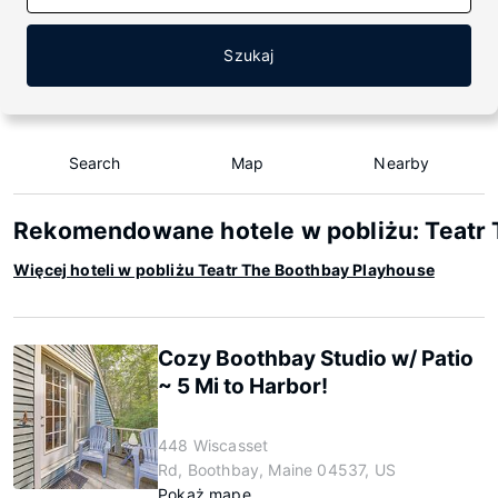
Szukaj
Search
Map
Nearby
Rekomendowane hotele w pobliżu: Teatr
Więcej hoteli w pobliżu Teatr The Boothbay Playhouse
Cozy Boothbay Studio w/ Patio
~ 5 Mi to Harbor!
448 Wiscasset
Rd, Boothbay, Maine 04537, US
Pokaż mapę