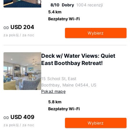
8/10
Dobry
1004 recenzji
5.4 km
Bezpłatny Wi-Fi
USD 204
OD
Wybierz
za pokój / za noc
Deck w/ Water Views: Quiet
East Boothbay Retreat!
15 School St, East
Boothbay, Maine 04544, US
Pokaż mapę
5.8 km
Bezpłatny Wi-Fi
USD 409
OD
Wybierz
za pokój / za noc