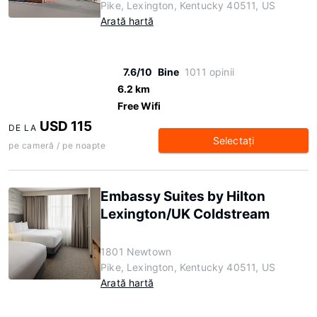
Pike, Lexington, Kentucky 40511, US
Arată hartă
7.6/10
Bine
1011 opinii
6.2 km
Free Wifi
USD 115
DE LA
Selectaţi
pe cameră / pe noapte
Embassy Suites by Hilton
Lexington/UK Coldstream
1801 Newtown
Pike, Lexington, Kentucky 40511, US
Arată hartă