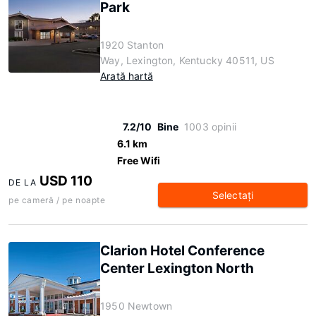
Park
1920 Stanton
Way, Lexington, Kentucky 40511, US
Arată hartă
7.2/10
Bine
1003 opinii
6.1 km
Free Wifi
USD 110
DE LA
Selectaţi
pe cameră / pe noapte
Clarion Hotel Conference
Center Lexington North
1950 Newtown