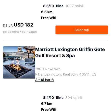
8.6/10
Bine
1097 opinii
6.6 km
Free Wifi
USD 182
DE LA
Selectaţi
pe cameră / pe noapte
Marriott Lexington Griffin Gate
Golf Resort & Spa
1800 Newtown
Pike, Lexington, Kentucky 40511, US
Arată hartă
8.4/10
Bine
694 opinii
6.7 km
Free Wifi