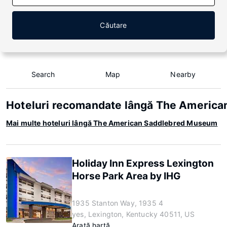
Căutare
Search
Map
Nearby
Hoteluri recomandate lângă The Americ
Mai multe hoteluri lângă The American Saddlebred Museum
Holiday Inn Express Lexington
Horse Park Area by IHG
1935 Stanton Way, 1935 4
yes, Lexington, Kentucky 40511, US
Arată hartă