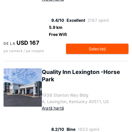
9.4/10
Excellent
2197 opinii
5.9 km
Free Wifi
USD 167
DE LA
Selectaţi
pe cameră / pe noapte
Quality Inn Lexington -Horse
Park
1938 Stanton Way Bldg
A, Lexington, Kentucky 40511, US
Arată hartă
8.2/10
Bine
1623 opinii