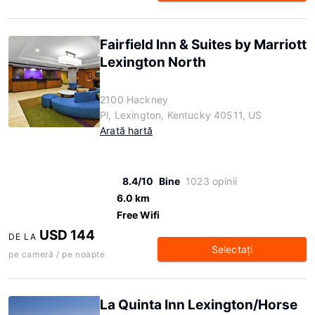
Fairfield Inn & Suites by Marriott
Lexington North
2100 Hackney
Pl, Lexington, Kentucky 40511, US
Arată hartă
8.4/10
Bine
1023 opinii
6.0 km
Free Wifi
USD 144
DE LA
Selectaţi
pe cameră / pe noapte
La Quinta Inn Lexington/Horse