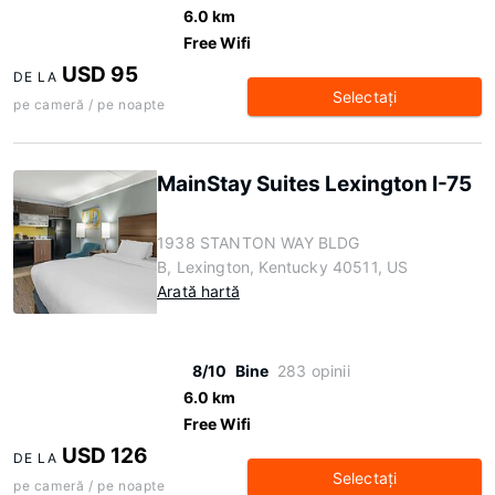
6.0 km
Free Wifi
USD 95
DE LA
Selectaţi
pe cameră / pe noapte
MainStay Suites Lexington I-75
1938 STANTON WAY BLDG
B, Lexington, Kentucky 40511, US
Arată hartă
8/10
Bine
283 opinii
6.0 km
Free Wifi
USD 126
DE LA
Selectaţi
pe cameră / pe noapte