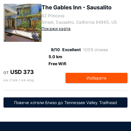
The Gables Inn - Sausalito
62 Princess
Street, Sausalito, California 94965, US
Покажи карта
9/10
Excellent
1009 отзива
5.0 km
Free Wifi
USD 373
ОТ
Изберете
на стая / на нощ
Повече хотели близо до Tennessee Valley Trailhead