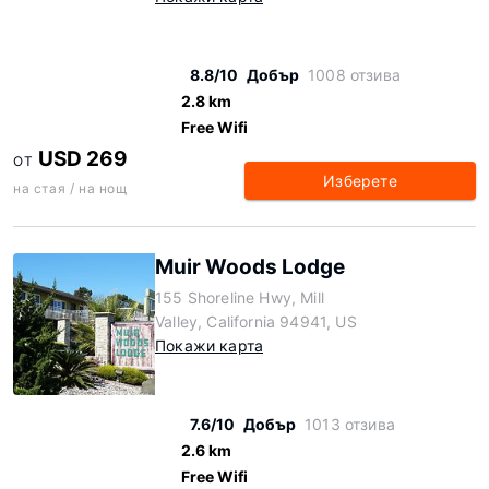
8.8/10
Добър
1008 отзива
2.8 km
Free Wifi
USD 269
ОТ
Изберете
на стая / на нощ
Muir Woods Lodge
155 Shoreline Hwy, Mill
Valley, California 94941, US
Покажи карта
7.6/10
Добър
1013 отзива
2.6 km
Free Wifi