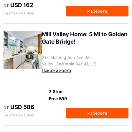
USD 162
ОТ
Изберете
на стая / на нощ
Mill Valley Home: 5 Mi to Golden
Gate Bridge!
218 Morning Sun Ave, Mill
Valley, California 94941, US
Покажи карта
2.8 km
Free Wifi
USD 586
ОТ
Изберете
на стая / на нощ