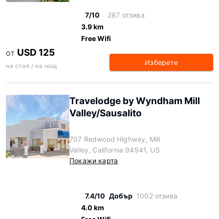
7/10
287 отзива
3.9 km
Free Wifi
USD 125
ОТ
Изберете
на стая / на нощ
Travelodge by Wyndham Mill
Valley/Sausalito
707 Redwood Highway, Mill
Valley, California 94941, US
Покажи карта
7.4/10
Добър
1002 отзива
4.0 km