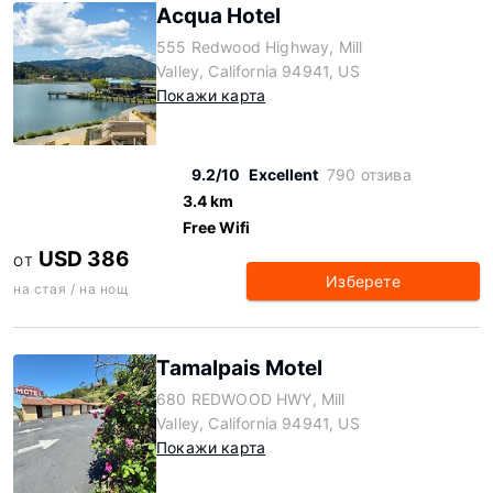
Acqua Hotel
555 Redwood Highway, Mill
Valley, California 94941, US
Покажи карта
9.2/10
Excellent
790 отзива
3.4 km
Free Wifi
USD 386
ОТ
Изберете
на стая / на нощ
Tamalpais Motel
680 REDWOOD HWY, Mill
Valley, California 94941, US
Покажи карта