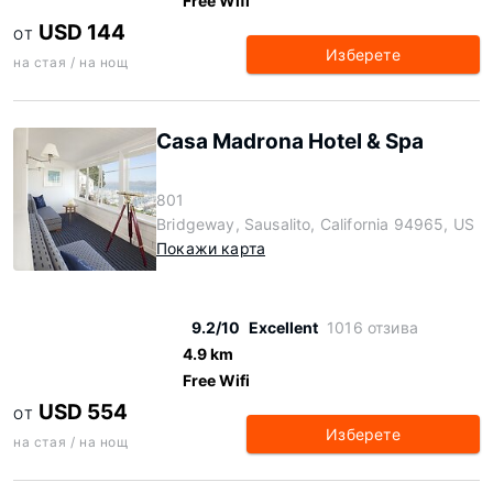
Free Wifi
USD 144
ОТ
Изберете
на стая / на нощ
Casa Madrona Hotel & Spa
801
Bridgeway, Sausalito, California 94965, US
Покажи карта
9.2/10
Excellent
1016 отзива
4.9 km
Free Wifi
USD 554
ОТ
Изберете
на стая / на нощ