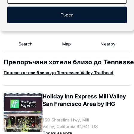
Търси
Search
Map
Nearby
Препоръчани хотели близо до Tennessee
Повече хотели близо до Tennessee Valley Trailhead
Holiday Inn Express Mill Valley
San Francisco Area by IHG
160 Shoreline Hwy, Mill
Valley, California 94941, US
Покажи карта