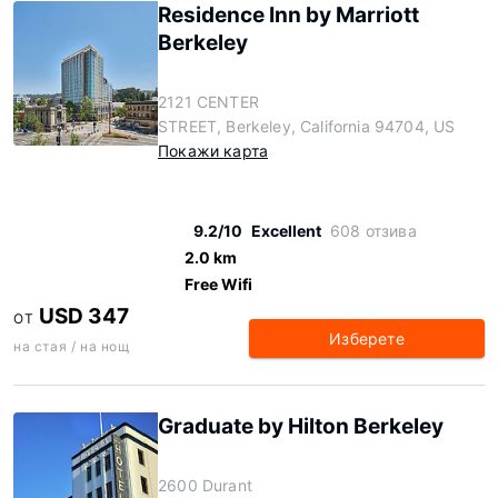
Residence Inn by Marriott
Berkeley
2121 CENTER
STREET, Berkeley, California 94704, US
Покажи карта
9.2/10
Excellent
608 отзива
2.0 km
Free Wifi
USD 347
ОТ
Изберете
на стая / на нощ
Graduate by Hilton Berkeley
2600 Durant