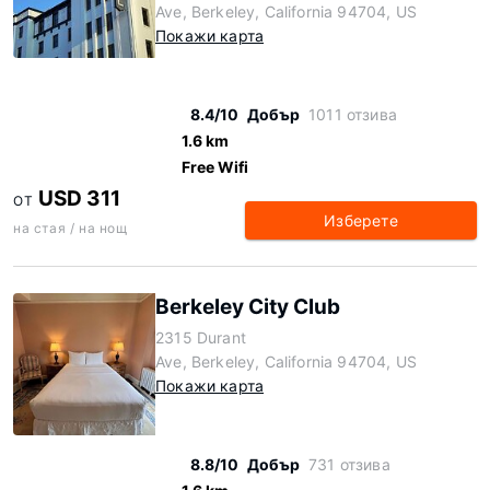
Ave, Berkeley, California 94704, US
Покажи карта
8.4/10
Добър
1011 отзива
1.6 km
Free Wifi
USD 311
ОТ
Изберете
на стая / на нощ
Berkeley City Club
2315 Durant
Ave, Berkeley, California 94704, US
Покажи карта
8.8/10
Добър
731 отзива