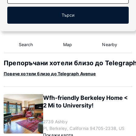
Търси
Search
Map
Nearby
Препоръчани хотели близо до Telegrap
Повече хотели близо до Telegraph Avenue
Wfh-friendly Berkeley Home <
2 Mi to University!
2739 Ashby
Pl, Berkeley, California 94705-2338, US
Покажи карта