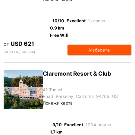
10/10
Excellent
1 отзива
0.9 km
Free Wifi
USD 621
ОТ
Изберете
на стая / на нощ
Claremont Resort & Club
41 Tunnel
Road, Berkeley, California 94705, US
Покажи карта
9/10
Excellent
1034 отзива
1.7 km