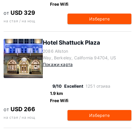
Free Wifi
USD 329
ОТ
Изберете
на стая / на нощ
Hotel Shattuck Plaza
2086 Allston
Way, Berkeley, California 94704, US
Покажи карта
9/10
Excellent
1251 отзива
1.9 km
Free Wifi
USD 266
ОТ
Изберете
на стая / на нощ