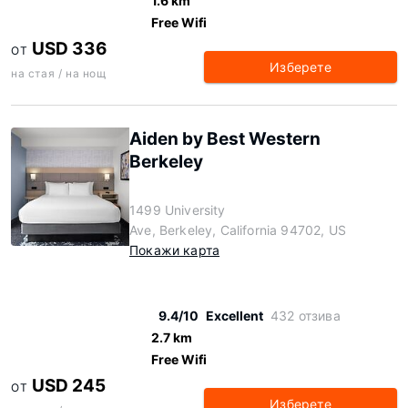
1.6 km
Free Wifi
USD 336
ОТ
Изберете
на стая / на нощ
Aiden by Best Western
Berkeley
1499 University
Ave, Berkeley, California 94702, US
Покажи карта
9.4/10
Excellent
432 отзива
2.7 km
Free Wifi
USD 245
ОТ
Изберете