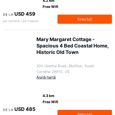
4.2 km
Free Wifi
USD 459
DE LA
Selectaţi
pe cameră / pe noapte
Mary Margaret Cottage -
Spacious 4 Bed Coastal Home,
Historic Old Town
200 Goethe Road, Bluffton, South
Carolina 29910, US
Arată hartă
4.3 km
Free Wifi
USD 485
DE LA
Selectaţi