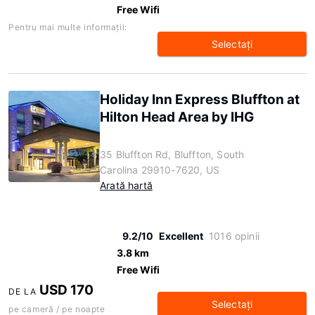
Free Wifi
Pentru mai multe informaţii:
Selectaţi
Holiday Inn Express Bluffton at
Hilton Head Area by IHG
35 Bluffton Rd, Bluffton, South
Carolina 29910-7620, US
Arată hartă
9.2/10
Excellent
1016 opinii
3.8 km
Free Wifi
USD 170
DE LA
Selectaţi
pe cameră / pe noapte