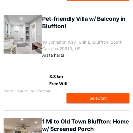
Pet-friendly Villa w/ Balcony in
Bluffton!
10 Johnston Way, Unit E, Bluffton, South
Carolina 29910, US
Arată hartă
3.8 km
Free Wifi
Pentru mai multe informaţii:
Selectaţi
1 Mi to Old Town Bluffton: Home
w/ Screened Porch