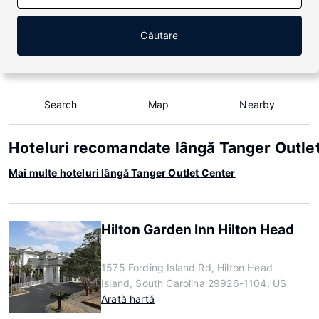
Căutare
Search
Map
Nearby
Hoteluri recomandate lângă Tanger Outle
Mai multe hoteluri lângă Tanger Outlet Center
Hilton Garden Inn Hilton Head
1575 Fording Island Rd, Hilton Head
Island, South Carolina 29926-1104, US
Arată hartă