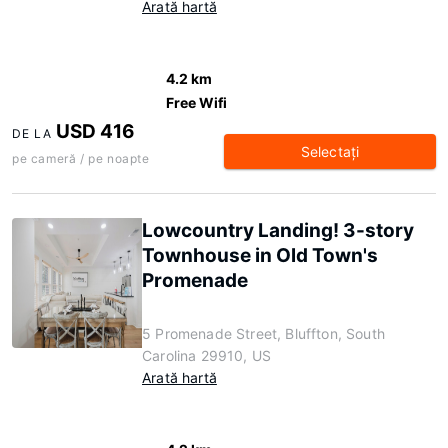
Arată hartă
4.2 km
Free Wifi
USD 416
DE LA
Selectaţi
pe cameră / pe noapte
Lowcountry Landing! 3-story
Townhouse in Old Town's
Promenade
5 Promenade Street, Bluffton, South
Carolina 29910, US
Arată hartă