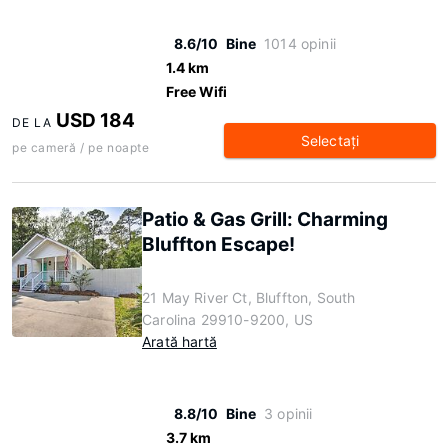
8.6/10
Bine
1014 opinii
1.4 km
Free Wifi
USD 184
DE LA
Selectaţi
pe cameră / pe noapte
Patio & Gas Grill: Charming
Bluffton Escape!
21 May River Ct, Bluffton, South
Carolina 29910-9200, US
Arată hartă
8.8/10
Bine
3 opinii
3.7 km