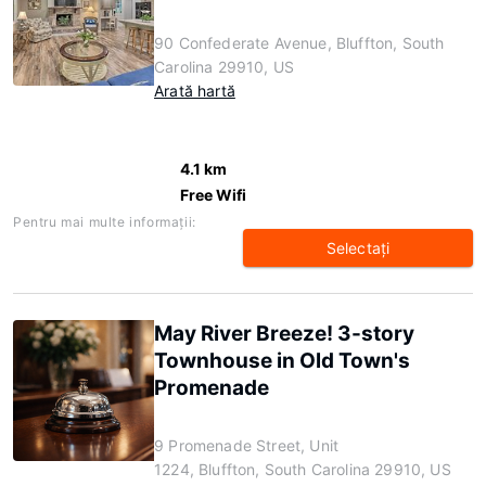
90 Confederate Avenue, Bluffton, South
Carolina 29910, US
Arată hartă
4.1 km
Free Wifi
Pentru mai multe informaţii:
Selectaţi
May River Breeze! 3-story
Townhouse in Old Town's
Promenade
9 Promenade Street, Unit
1224, Bluffton, South Carolina 29910, US