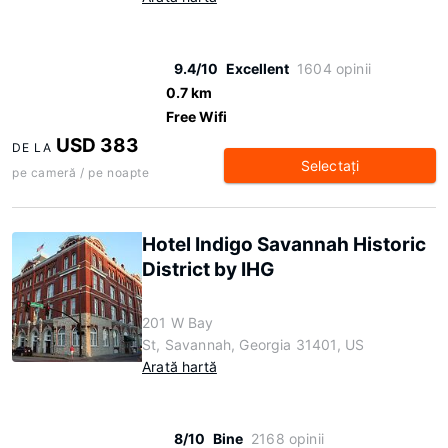
9.4/10
Excellent
1604 opinii
0.7 km
Free Wifi
USD 383
DE LA
Selectaţi
pe cameră / pe noapte
Hotel Indigo Savannah Historic
District by IHG
201 W Bay
St, Savannah, Georgia 31401, US
Arată hartă
8/10
Bine
2168 opinii