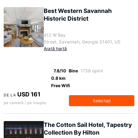
Best Western Savannah
Historic District
412 W Bay
Street, Savannah, Georgia 31401, US
Arată hartă
7.8/10
Bine
1738 opinii
0.8 km
Free Wifi
USD 161
DE LA
Selectaţi
pe cameră / pe noapte
The Cotton Sail Hotel, Tapestry
Collection By Hilton