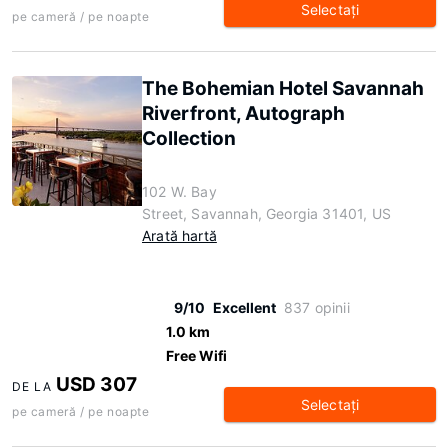
Selectaţi
pe cameră / pe noapte
The Bohemian Hotel Savannah
Riverfront, Autograph
Collection
102 W. Bay
Street, Savannah, Georgia 31401, US
Arată hartă
9/10
Excellent
837 opinii
1.0 km
Free Wifi
USD 307
DE LA
Selectaţi
pe cameră / pe noapte