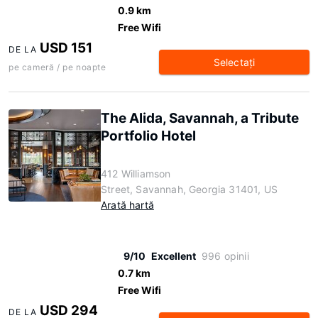
0.9 km
Free Wifi
USD 151
DE LA
Selectaţi
pe cameră / pe noapte
The Alida, Savannah, a Tribute
Portfolio Hotel
412 Williamson
Street, Savannah, Georgia 31401, US
Arată hartă
9/10
Excellent
996 opinii
0.7 km
Free Wifi
USD 294
DE LA