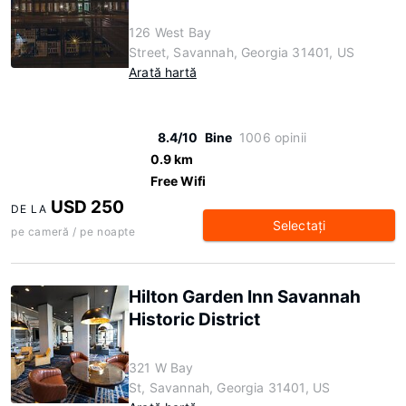
126 West Bay
Street, Savannah, Georgia 31401, US
Arată hartă
8.4/10
Bine
1006 opinii
0.9 km
Free Wifi
USD 250
DE LA
Selectaţi
pe cameră / pe noapte
Hilton Garden Inn Savannah
Historic District
321 W Bay
St, Savannah, Georgia 31401, US