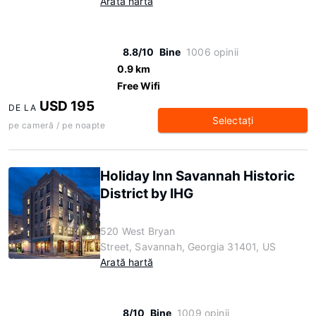
Arată hartă
8.8/10
Bine
1006 opinii
0.9 km
Free Wifi
USD 195
DE LA
Selectaţi
pe cameră / pe noapte
Holiday Inn Savannah Historic
District by IHG
520 West Bryan
Street, Savannah, Georgia 31401, US
Arată hartă
8/10
Bine
1009 opinii