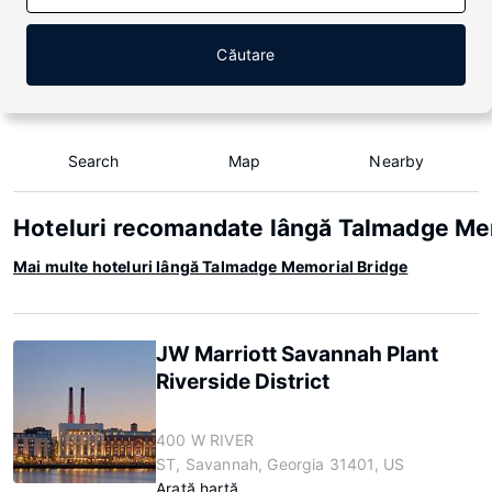
Căutare
Search
Map
Nearby
Hoteluri recomandate lângă Talmadge Me
Mai multe hoteluri lângă Talmadge Memorial Bridge
JW Marriott Savannah Plant
Riverside District
400 W RIVER
ST, Savannah, Georgia 31401, US
Arată hartă