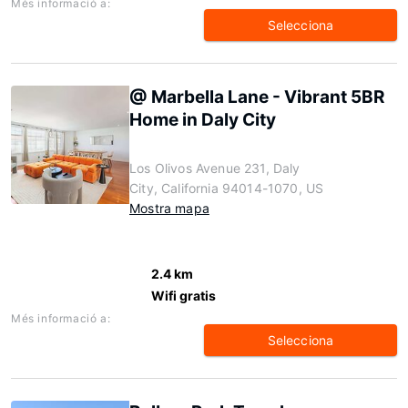
Més informació a:
Selecciona
@ Marbella Lane - Vibrant 5BR
Home in Daly City
Los Olivos Avenue 231, Daly
City, California 94014-1070, US
Mostra mapa
2.4 km
Wifi gratis
Més informació a:
Selecciona