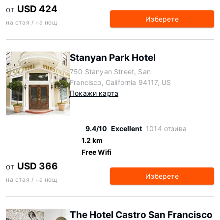
USD 424
ОТ
Изберете
на стая / на нощ
Stanyan Park Hotel
750 Stanyan Street, San
Francisco, California 94117, US
Покажи карта
9.4/10
Excellent
1014 отзива
1.2 km
Free Wifi
USD 366
ОТ
Изберете
на стая / на нощ
The Hotel Castro San Francisco