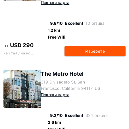
Покажи карта
9.8/10
Excellent
10 отзива
1.2 km
Free Wifi
USD 290
ОТ
Изберете
на стая / на нощ
The Metro Hotel
319 Divisadero St, San
Francisco, California 94117, US
Покажи карта
9.2/10
Excellent
324 отзива
2.6 km