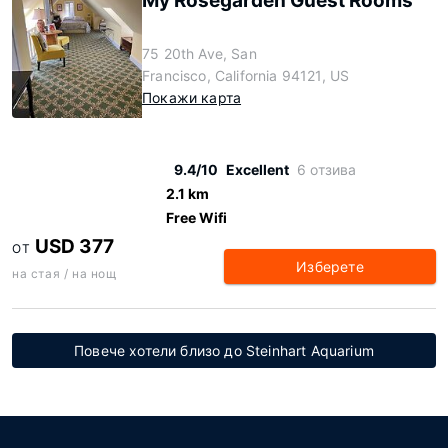
My Rosegarden Guest Rooms
75 20th Ave, San
Francisco, California 94121, US
Покажи карта
9.4/10
Excellent
6 отзива
2.1 km
Free Wifi
USD 377
ОТ
Изберете
на стая / на нощ
Повече хотели близо до Steinhart Aquarium