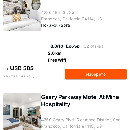
4230 18th St, San
Francisco, California 94114, US
Покажи карта
8.8/10
Добър
132 отзива
2.8 km
Free Wifi
USD 505
ОТ
Изберете
на стая / на нощ
Geary Parkway Motel At Mine
Hospitality
4750 Geary Blvd, Richmond District, San
Francisco, California 94118, US