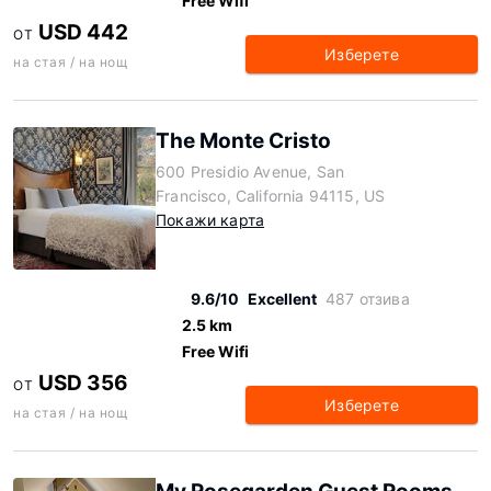
Free Wifi
USD 442
ОТ
Изберете
на стая / на нощ
The Monte Cristo
600 Presidio Avenue, San
Francisco, California 94115, US
Покажи карта
9.6/10
Excellent
487 отзива
2.5 km
Free Wifi
USD 356
ОТ
Изберете
на стая / на нощ