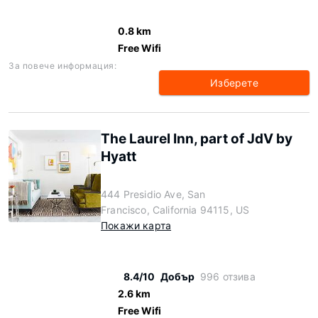
0.8 km
Free Wifi
За повече информация:
Изберете
The Laurel Inn, part of JdV by
Hyatt
444 Presidio Ave, San
Francisco, California 94115, US
Покажи карта
8.4/10
Добър
996 отзива
2.6 km
Free Wifi