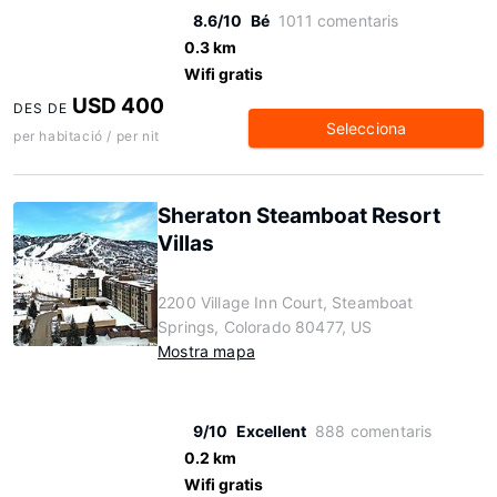
8.6/10
Bé
1011 comentaris
0.3 km
Wifi gratis
USD 400
DES DE
Selecciona
per habitació / per nit
Sheraton Steamboat Resort
Villas
2200 Village Inn Court, Steamboat
Springs, Colorado 80477, US
Mostra mapa
9/10
Excellent
888 comentaris
0.2 km
Wifi gratis