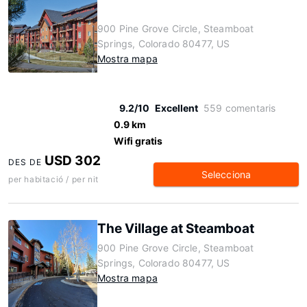
900 Pine Grove Circle, Steamboat
Springs, Colorado 80477, US
Mostra mapa
9.2/10
Excellent
559 comentaris
0.9 km
Wifi gratis
USD 302
DES DE
Selecciona
per habitació / per nit
The Village at Steamboat
900 Pine Grove Circle, Steamboat
Springs, Colorado 80477, US
Mostra mapa