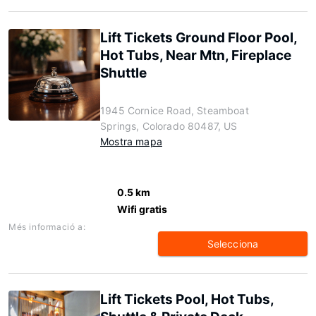
Lift Tickets Ground Floor Pool,
Hot Tubs, Near Mtn, Fireplace
Shuttle
1945 Cornice Road, Steamboat
Springs, Colorado 80487, US
Mostra mapa
0.5 km
Wifi gratis
Més informació a:
Selecciona
Lift Tickets Pool, Hot Tubs,