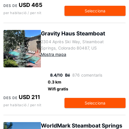
USD 465
DES DE
Selecciona
per habitació / per nit
Gravity Haus Steamboat
2304 Après Ski Way, Steamboat
Springs, Colorado 80487, US
Mostra mapa
8.4/10
Bé
876 comentaris
0.3 km
Wifi gratis
USD 211
DES DE
Selecciona
per habitació / per nit
WorldMark Steamboat Springs