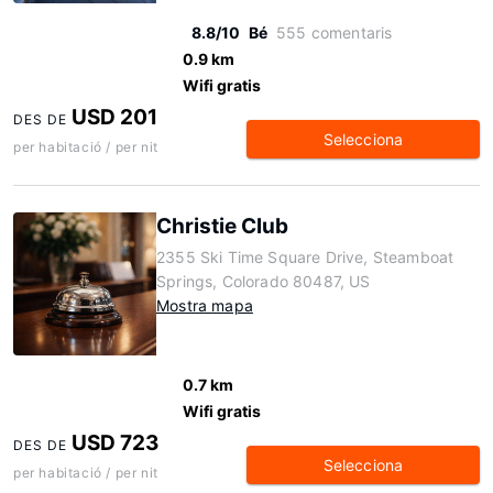
8.8/10
Bé
555 comentaris
0.9 km
Wifi gratis
USD 201
DES DE
Selecciona
per habitació / per nit
Christie Club
2355 Ski Time Square Drive, Steamboat
Springs, Colorado 80487, US
Mostra mapa
0.7 km
Wifi gratis
USD 723
DES DE
Selecciona
per habitació / per nit