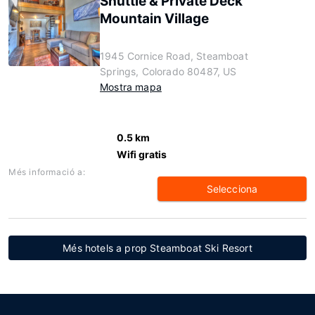
Shuttle & Private Deck
Mountain Village
1945 Cornice Road, Steamboat
Springs, Colorado 80487, US
Mostra mapa
0.5 km
Wifi gratis
Més informació a:
Selecciona
Més hotels a prop Steamboat Ski Resort