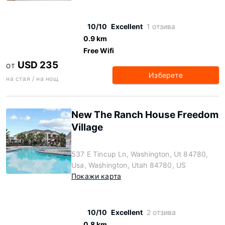
10/10
Excellent
1 отзива
0.9 km
Free Wifi
USD 235
ОТ
Изберете
на стая / на нощ
New The Ranch House Freedom
Village
537 E Tincup Ln, Washington, Ut 84780,
Usa, Washington, Utah 84780, US
Покажи карта
10/10
Excellent
2 отзива
0.8 km