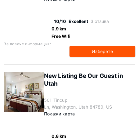
10/10
Excellent
3 отзива
0.9 km
Free Wifi
За повече информация:
Изберете
New Listing Be Our Guest in
Utah
501 Tincup
Ln, Washington, Utah 84780, US
Покажи карта
0.8 km