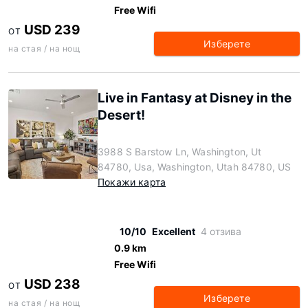
Free Wifi
USD 239
ОТ
Изберете
на стая / на нощ
Live in Fantasy at Disney in the
Desert!
3988 S Barstow Ln, Washington, Ut
84780, Usa, Washington, Utah 84780, US
Покажи карта
10/10
Excellent
4 отзива
0.9 km
Free Wifi
USD 238
ОТ
Изберете
на стая / на нощ