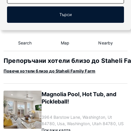
Търси
Search
Map
Nearby
Препоръчани хотели близо до Staheli Fa
Повече хотели близо до Staheli Family Farm
Magnolia Pool, Hot Tub, and
Pickleball!
3964 Barstow Lane, Washington, Ut
84780, Usa, Washington, Utah 84780, US
Покажи карта