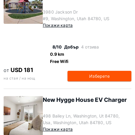
3980 Jackson Dr
#9, Washington, Utah 84780, US
Покажи карта
8/10
Добър
4 отзива
0.9 km
Free Wifi
USD 181
ОТ
Изберете
на стая / на нощ
New Hygge House EV Charger
498 Bailey Ln, Washington, Ut 84780,
Usa, Washington, Utah 84780, US
Покажи карта