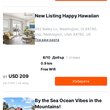
New Listing Happy Hawaiian
492 Bailey Ln, Washington, Ut 84780,
Usa, Washington, Utah 84780, US
Покажи карта
8/10
Добър
1 отзива
0.9 km
Free Wifi
USD 209
ОТ
Изберете
на стая / на нощ
By the Sea Ocean Vibes in the
Mountains!