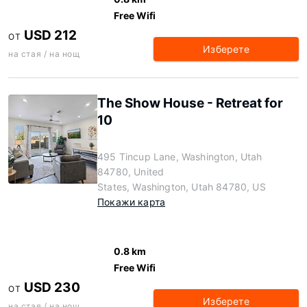
Free Wifi
USD 212
ОТ
Изберете
на стая / на нощ
The Show House - Retreat for
10
495 Tincup Lane, Washington, Utah
84780, United
States, Washington, Utah 84780, US
Покажи карта
0.8 km
Free Wifi
USD 230
ОТ
Изберете
на стая / на нощ