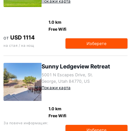
Покажи карта
1.0 km
Free Wifi
USD 1114
ОТ
Изберете
на стая / на нощ
Sunny Ledgeview Retreat
5001 N Escapes Drive, St.
George, Utah 84770, US
Покажи карта
1.0 km
Free Wifi
За повече информация:
Изберете