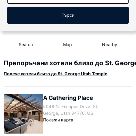
Търси
Search
Map
Nearby
Препоръчани хотели близо до St. Georg
Повече хотели близо до St. George Utah Temple
A Gathering Place
5048 N. Escapes Drive, St.
George, Utah 84770, US
Покажи карта