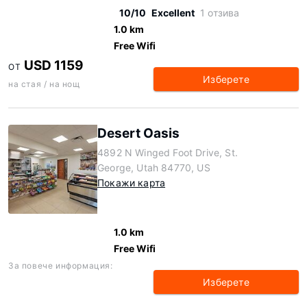
10/10
Excellent
1 отзива
1.0 km
Free Wifi
USD 1159
ОТ
Изберете
на стая / на нощ
Desert Oasis
4892 N Winged Foot Drive, St.
George, Utah 84770, US
Покажи карта
1.0 km
Free Wifi
За повече информация:
Изберете