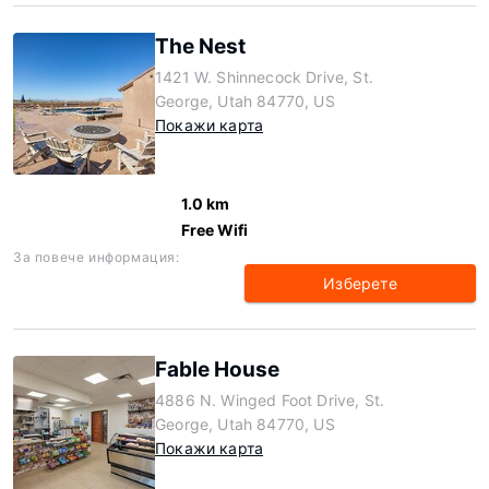
The Nest
1421 W. Shinnecock Drive, St.
George, Utah 84770, US
Покажи карта
1.0 km
Free Wifi
За повече информация:
Изберете
Fable House
4886 N. Winged Foot Drive, St.
George, Utah 84770, US
Покажи карта