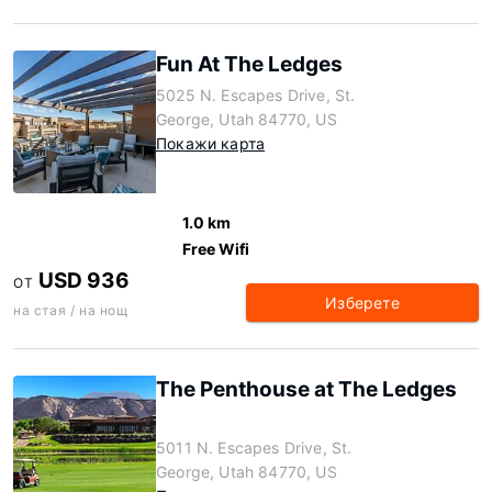
Fun At The Ledges
5025 N. Escapes Drive, St.
George, Utah 84770, US
Покажи карта
1.0 km
Free Wifi
USD 936
ОТ
Изберете
на стая / на нощ
The Penthouse at The Ledges
5011 N. Escapes Drive, St.
George, Utah 84770, US