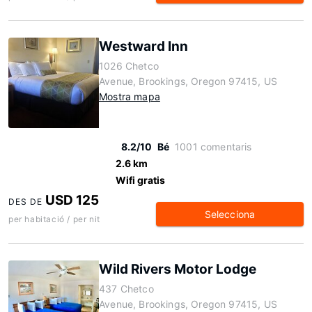
Westward Inn
1026 Chetco
Avenue, Brookings, Oregon 97415, US
Mostra mapa
8.2/10
Bé
1001 comentaris
2.6 km
Wifi gratis
USD 125
DES DE
Selecciona
per habitació / per nit
Wild Rivers Motor Lodge
437 Chetco
Avenue, Brookings, Oregon 97415, US