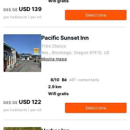
Wifi gratis
USD 139
DES DE
Selecciona
per habitació / per nit
Pacific Sunset Inn
1144 Chetco
Ave., Brookings, Oregon 97415, US
Mostra mapa
8/10
Bé
461 comentaris
2.9 km
Wifi gratis
USD 122
DES DE
Selecciona
per habitació / per nit