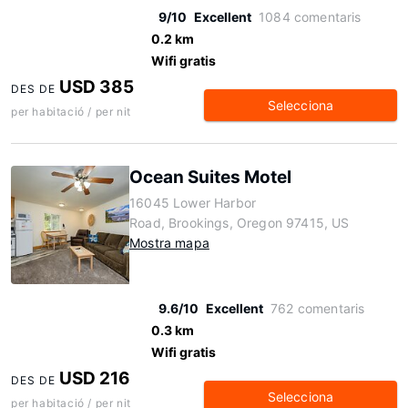
9/10
Excellent
1084 comentaris
0.2 km
Wifi gratis
USD 385
DES DE
Selecciona
per habitació / per nit
Ocean Suites Motel
16045 Lower Harbor
Road, Brookings, Oregon 97415, US
Mostra mapa
9.6/10
Excellent
762 comentaris
0.3 km
Wifi gratis
USD 216
DES DE
Selecciona
per habitació / per nit