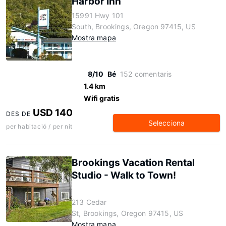
Harbor Inn
15991 Hwy 101
South, Brookings, Oregon 97415, US
Mostra mapa
8/10
Bé
152 comentaris
1.4 km
Wifi gratis
USD 140
DES DE
Selecciona
per habitació / per nit
Brookings Vacation Rental
Studio - Walk to Town!
213 Cedar
St, Brookings, Oregon 97415, US
Mostra mapa