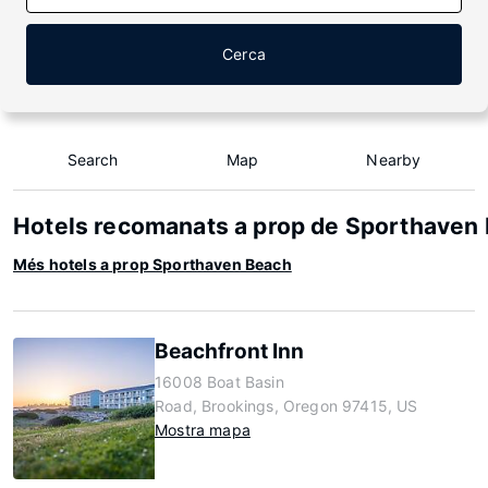
Cerca
Search
Map
Nearby
Hotels recomanats a prop de Sporthaven
Més hotels a prop Sporthaven Beach
Beachfront Inn
16008 Boat Basin
Road, Brookings, Oregon 97415, US
Mostra mapa