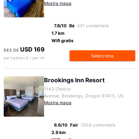
Mostra mapa
7.8/10
Bé
431 comentaris
1.7 km
Wifi gratis
USD 169
DES DE
Selecciona
per habitació / per nit
Brookings Inn Resort
1143 Chetco
Avenue, Brookings, Oregon 97415, US
Mostra mapa
6.6/10
Fair
1009 comentaris
2.9 km