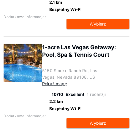
2.1 km
Bezpłatny Wi-Fi
Dodatkowe informacje:
Wybierz
1-acre Las Vegas Getaway:
Pool, Spa & Tennis Court
5150 Smoke Ranch Rd, Las
Vegas, Nevada 89108, US
Pokaż mapę
10/10
Excellent
1 recenzji
2.2 km
Bezpłatny Wi-Fi
Dodatkowe informacje:
Wybierz