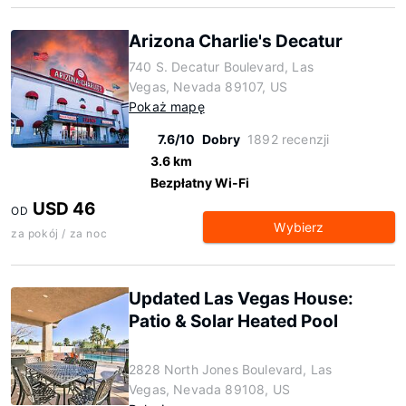
Arizona Charlie's Decatur
740 S. Decatur Boulevard, Las
Vegas, Nevada 89107, US
Pokaż mapę
7.6/10
Dobry
1892 recenzji
3.6 km
Bezpłatny Wi-Fi
USD 46
OD
Wybierz
za pokój / za noc
Updated Las Vegas House:
Patio & Solar Heated Pool
2828 North Jones Boulevard, Las
Vegas, Nevada 89108, US