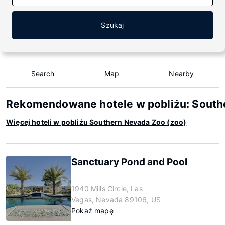
Szukaj
Search
Map
Nearby
Rekomendowane hotele w pobliżu: South
Więcej hoteli w pobliżu Southern Nevada Zoo (zoo)
Sanctuary Pond and Pool
1940 Mills Circle, Las
Vegas, Nevada 89106, US
Pokaż mapę