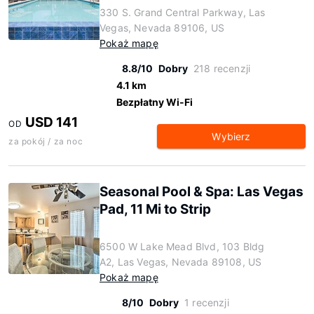
330 S. Grand Central Parkway, Las
Vegas, Nevada 89106, US
Pokaż mapę
8.8/10
Dobry
218 recenzji
4.1 km
Bezpłatny Wi-Fi
USD 141
OD
Wybierz
za pokój / za noc
Seasonal Pool & Spa: Las Vegas
Pad, 11 Mi to Strip
6500 W Lake Mead Blvd, 103 Bldg
A2, Las Vegas, Nevada 89108, US
Pokaż mapę
8/10
Dobry
1 recenzji