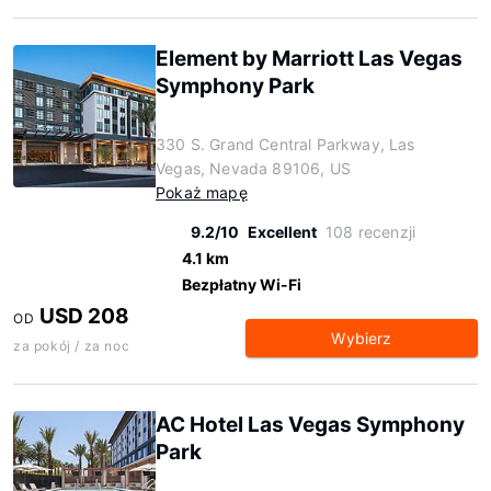
Element by Marriott Las Vegas
Symphony Park
330 S. Grand Central Parkway, Las
Vegas, Nevada 89106, US
Pokaż mapę
9.2/10
Excellent
108 recenzji
4.1 km
Bezpłatny Wi-Fi
USD 208
OD
Wybierz
za pokój / za noc
AC Hotel Las Vegas Symphony
Park