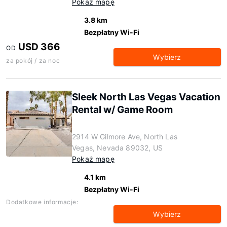
Pokaż mapę
3.8 km
Bezpłatny Wi-Fi
USD 366
OD
Wybierz
za pokój / za noc
Sleek North Las Vegas Vacation
Rental w/ Game Room
2914 W Gilmore Ave, North Las
Vegas, Nevada 89032, US
Pokaż mapę
4.1 km
Bezpłatny Wi-Fi
Dodatkowe informacje:
Wybierz