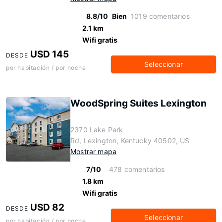
8.8/10
Bien
1019 comentarios
2.1 km
Wifi gratis
USD 145
DESDE
Seleccionar
por habitación / por noche
WoodSpring Suites Lexington
2370 Lake Park
Rd, Lexington, Kentucky 40502, US
Mostrar mapa
7/10
478 comentarios
1.8 km
Wifi gratis
USD 82
DESDE
Seleccionar
por habitación / por noche