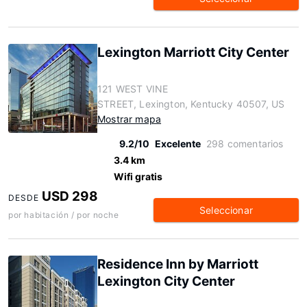
Lexington Marriott City Center
121 WEST VINE
STREET, Lexington, Kentucky 40507, US
Mostrar mapa
9.2/10
Excelente
298 comentarios
3.4 km
Wifi gratis
USD 298
DESDE
Seleccionar
por habitación / por noche
Residence Inn by Marriott
Lexington City Center