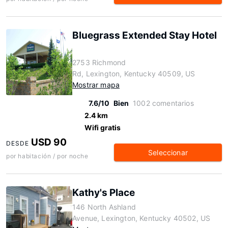
Bluegrass Extended Stay Hotel
2753 Richmond
Rd, Lexington, Kentucky 40509, US
Mostrar mapa
7.6/10
Bien
1002 comentarios
2.4 km
Wifi gratis
USD 90
DESDE
Seleccionar
por habitación / por noche
Kathy's Place
146 North Ashland
Avenue, Lexington, Kentucky 40502, US