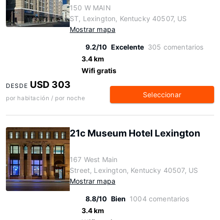
150 W MAIN
ST, Lexington, Kentucky 40507, US
Mostrar mapa
9.2/10
Excelente
305 comentarios
3.4 km
Wifi gratis
USD 303
DESDE
Seleccionar
por habitación / por noche
21c Museum Hotel Lexington
167 West Main
Street, Lexington, Kentucky 40507, US
Mostrar mapa
8.8/10
Bien
1004 comentarios
3.4 km