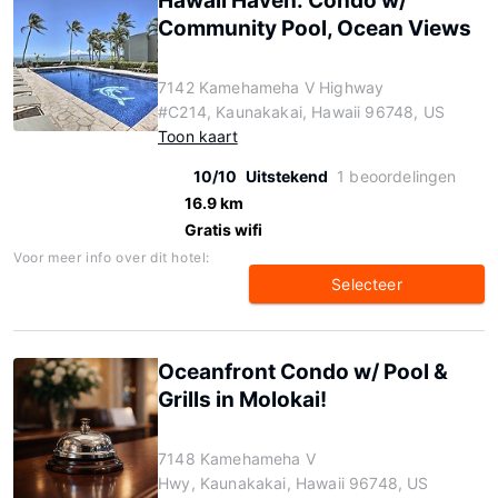
Hawaii Haven: Condo w/
Community Pool, Ocean Views
7142 Kamehameha V Highway
#C214, Kaunakakai, Hawaii 96748, US
Toon kaart
10/10
Uitstekend
1 beoordelingen
16.9 km
Gratis wifi
Voor meer info over dit hotel:
Selecteer
Oceanfront Condo w/ Pool &
Grills in Molokai!
7148 Kamehameha V
Hwy, Kaunakakai, Hawaii 96748, US