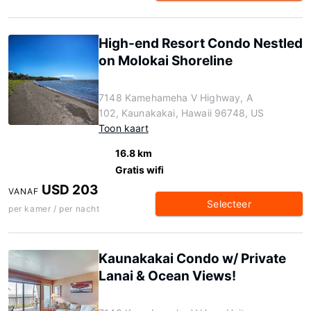
High-end Resort Condo Nestled
on Molokai Shoreline
7148 Kamehameha V Highway, A
102, Kaunakakai, Hawaii 96748, US
Toon kaart
16.8 km
Gratis wifi
USD 203
VANAF
Selecteer
per kamer / per nacht
Kaunakakai Condo w/ Private
Lanai & Ocean Views!