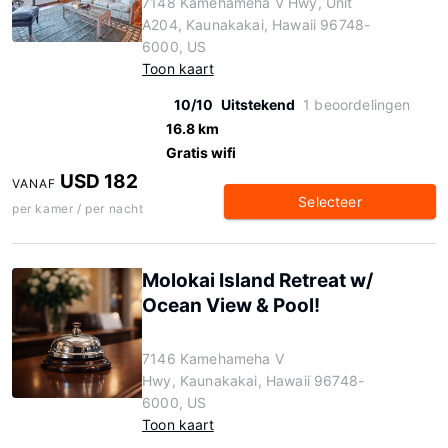
7148 Kamehameha V Hwy, Unit
A204, Kaunakakai, Hawaii 96748-
6000, US
Toon kaart
10/10
Uitstekend
1 beoordelingen
16.8 km
Gratis wifi
USD 182
VANAF
Selecteer
per kamer / per nacht
Molokai Island Retreat w/
Ocean View & Pool!
7146 Kamehameha V
Hwy, Kaunakakai, Hawaii 96748-
6000, US
Toon kaart