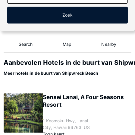
Zoek
Search
Map
Nearby
Aanbevolen Hotels in de buurt van Shipw
Meer hotels in de buurt van Shipwreck Beach
Sensei Lanai, A Four Seasons
Resort
1 Keomoku Hwy, Lanai
City, Hawaii 96763, US
Toon kaart