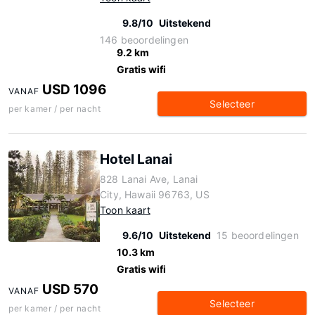
9.8/10
Uitstekend
146 beoordelingen
9.2 km
Gratis wifi
USD 1096
VANAF
Selecteer
per kamer / per nacht
Hotel Lanai
828 Lanai Ave, Lanai
City, Hawaii 96763, US
Toon kaart
9.6/10
Uitstekend
15 beoordelingen
10.3 km
Gratis wifi
USD 570
VANAF
Selecteer
per kamer / per nacht