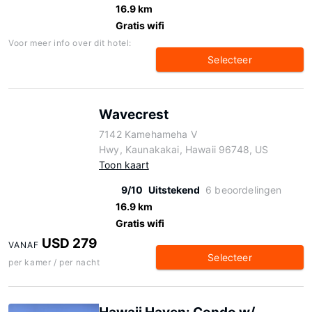
16.9 km
Gratis wifi
Voor meer info over dit hotel:
Selecteer
Wavecrest
7142 Kamehameha V
Hwy, Kaunakakai, Hawaii 96748, US
Toon kaart
9/10
Uitstekend
6 beoordelingen
16.9 km
Gratis wifi
USD 279
VANAF
Selecteer
per kamer / per nacht