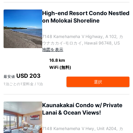
High-end Resort Condo Nestled
on Molokai Shoreline
7148 Kamehameha V Highway, A 102, カ
ウナカカイ-モロカイ, Hawaii 96748, US
地図を表示
16.8 km
WiFi (無料)
USD 203
最安値
選択
1泊ごとの1室料金 / 1泊
Kaunakakai Condo w/ Private
Lanai & Ocean Views!
7148 Kamehameha V Hwy, Unit A204, カ