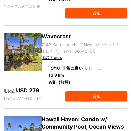
このホテルの詳細情報：
選択
Wavecrest
7142 Kamehameha V Hwy, カウナカカイ-
モロカイ, Hawaii 96748, US
地図を表示
9/10
非常に良い
6 レビュー
16.9 km
WiFi (無料)
USD 279
最安値
選択
1泊ごとの1室料金 / 1泊
Hawaii Haven: Condo w/
Community Pool, Ocean Views