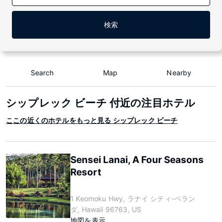
検索
Search
Map
Nearby
シップレック ビーチ 付近の注目ホテル
ここの近くのホテルをもっと見る シップレック ビーチ
Sensei Lanai, A Four Seasons
Resort
1 Keomoku Hwy, ラナイ シティ-ベラン
ダ, Hawaii 96763, US
地図を表示