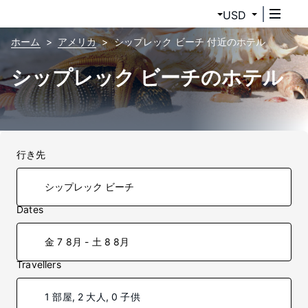
USD
ホーム
アメリカ
シップレック ビーチ 付近のホテル
シップレック ビーチのホテル
行き先
Dates
金 7 8月 - 土 8 8月
Travellers
1 部屋, 2 大人, 0 子供