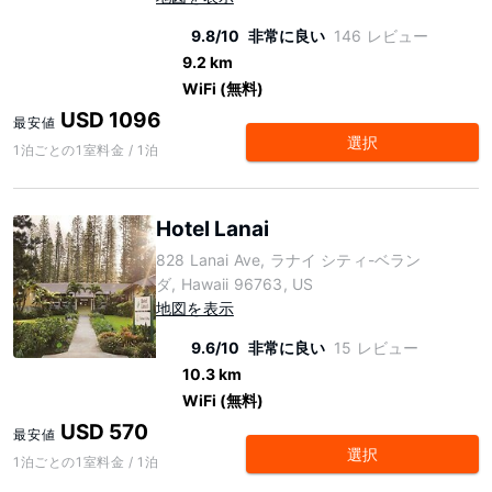
9.8/10
非常に良い
146 レビュー
9.2 km
WiFi (無料)
USD 1096
最安値
選択
1泊ごとの1室料金 / 1泊
Hotel Lanai
828 Lanai Ave, ラナイ シティ-ベラン
ダ, Hawaii 96763, US
地図を表示
9.6/10
非常に良い
15 レビュー
10.3 km
WiFi (無料)
USD 570
最安値
選択
1泊ごとの1室料金 / 1泊