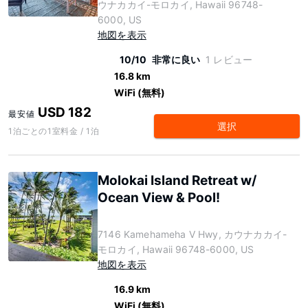
ウナカカイ-モロカイ, Hawaii 96748-
6000, US
地図を表示
10/10
非常に良い
1 レビュー
16.8 km
WiFi (無料)
USD 182
最安値
選択
1泊ごとの1室料金 / 1泊
Molokai Island Retreat w/
Ocean View & Pool!
7146 Kamehameha V Hwy, カウナカカイ-
モロカイ, Hawaii 96748-6000, US
地図を表示
16.9 km
WiFi (無料)