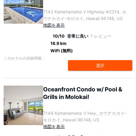
7142 Kamehameha V Highway #C214, カ
ウナカカイ-モロカイ, Hawaii 96748, US
地図を表示
10/10
非常に良い
1 レビュー
16.9 km
WiFi (無料)
このホテルの詳細情報：
選択
Oceanfront Condo w/ Pool &
Grills in Molokai!
7148 Kamehameha V Hwy, カウナカカイ-
モロカイ, Hawaii 96748, US
地図を表示