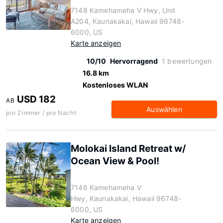
7148 Kamehameha V Hwy, Unit
A204, Kaunakakai, Hawaii 96748-
6000, US
Karte anzeigen
10/10
Hervorragend
1 bewertungen
16.8 km
Kostenloses WLAN
USD 182
AB
Auswählen
pro Zimmer / pro Nacht
Molokai Island Retreat w/
Ocean View & Pool!
7146 Kamehameha V
Hwy, Kaunakakai, Hawaii 96748-
6000, US
Karte anzeigen