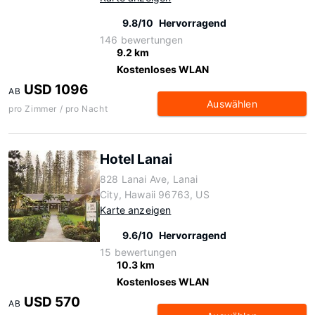
9.8/10
Hervorragend
146 bewertungen
9.2 km
Kostenloses WLAN
USD 1096
AB
Auswählen
pro Zimmer / pro Nacht
Hotel Lanai
828 Lanai Ave, Lanai
City, Hawaii 96763, US
Karte anzeigen
9.6/10
Hervorragend
15 bewertungen
10.3 km
Kostenloses WLAN
USD 570
AB