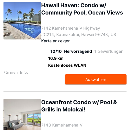
Hawaii Haven: Condo w/
Community Pool, Ocean Views
7142 Kamehameha V Highway
#C214, Kaunakakai, Hawaii 96748, US
Karte anzeigen
10/10
Hervorragend
1 bewertungen
16.9 km
Kostenloses WLAN
Für mehr Info:
Auswählen
Oceanfront Condo w/ Pool &
Grills in Molokai!
7148 Kamehameha V