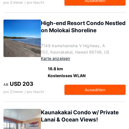
Auswählen
pro Zimmer / pro Nacht
High-end Resort Condo Nestled
on Molokai Shoreline
7148 Kamehameha V Highway, A
102, Kaunakakai, Hawaii 96748, US
Karte anzeigen
16.8 km
Kostenloses WLAN
USD 203
AB
Auswählen
pro Zimmer / pro Nacht
Kaunakakai Condo w/ Private
Lanai & Ocean Views!