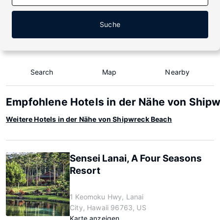
Suche
Search
Map
Nearby
Empfohlene Hotels in der Nähe von Ship
Weitere Hotels in der Nähe von Shipwreck Beach
Sensei Lanai, A Four Seasons
Resort
1 Keomoku Hwy, Lanai
City, Hawaii 96763, US
Karte anzeigen