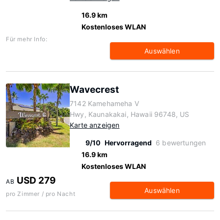
16.9 km
Kostenloses WLAN
Für mehr Info:
Auswählen
Wavecrest
7142 Kamehameha V
Hwy, Kaunakakai, Hawaii 96748, US
Karte anzeigen
9/10
Hervorragend
6 bewertungen
16.9 km
Kostenloses WLAN
USD 279
AB
Auswählen
pro Zimmer / pro Nacht