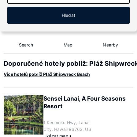
Hledat
Search
Map
Nearby
Doporučené hotely poblíž: Pláž Shipwrec
Více hotelů poblíž Pláž Shipwreck Beach
Sensei Lanai, A Four Seasons
Resort
1 Keomoku Hwy, Lanai
City, Hawaii 96763, US
Ukázat mapu