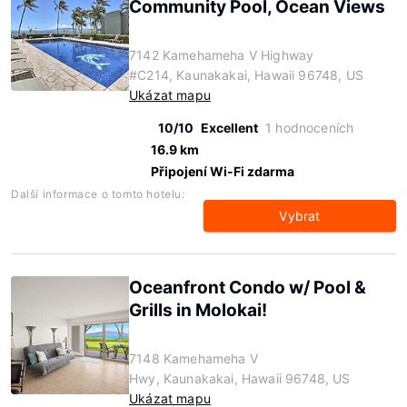
Community Pool, Ocean Views
7142 Kamehameha V Highway
#C214, Kaunakakai, Hawaii 96748, US
Ukázat mapu
10/10
Excellent
1 hodnoceních
16.9 km
Připojení Wi-Fi zdarma
Další informace o tomto hotelu:
Vybrat
Oceanfront Condo w/ Pool &
Grills in Molokai!
7148 Kamehameha V
Hwy, Kaunakakai, Hawaii 96748, US
Ukázat mapu