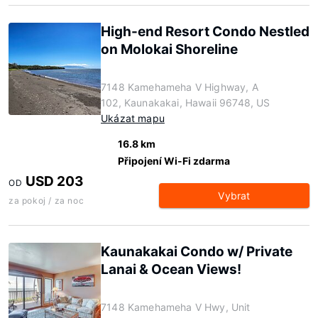
High-end Resort Condo Nestled
on Molokai Shoreline
7148 Kamehameha V Highway, A
102, Kaunakakai, Hawaii 96748, US
Ukázat mapu
16.8 km
Připojení Wi-Fi zdarma
USD 203
OD
Vybrat
za pokoj / za noc
Kaunakakai Condo w/ Private
Lanai & Ocean Views!
7148 Kamehameha V Hwy, Unit