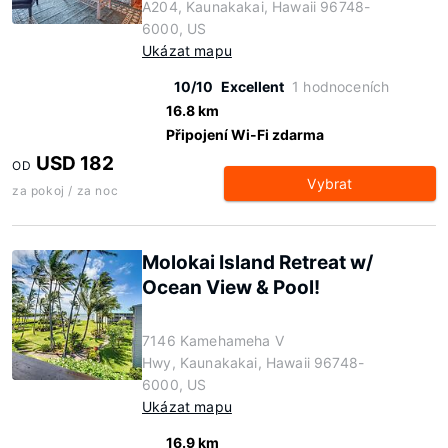
A204, Kaunakakai, Hawaii 96748-
6000, US
Ukázat mapu
10/10
Excellent
1 hodnoceních
16.8 km
Připojení Wi-Fi zdarma
USD 182
OD
Vybrat
za pokoj / za noc
Molokai Island Retreat w/
Ocean View & Pool!
7146 Kamehameha V
Hwy, Kaunakakai, Hawaii 96748-
6000, US
Ukázat mapu
16.9 km