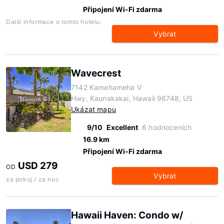
Připojení Wi-Fi zdarma
Další informace o tomto hotelu:
Vybrat
Wavecrest
7142 Kamehameha V
Hwy, Kaunakakai, Hawaii 96748, US
Ukázat mapu
9/10
Excellent
6 hodnoceních
16.9 km
Připojení Wi-Fi zdarma
USD 279
OD
Vybrat
za pokoj / za noc
Hawaii Haven: Condo w/