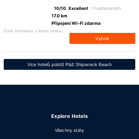
10/10
Excellent
1 hodnoceních
17.0 km
Připojení Wi-Fi zdarma
Další informace o tomto hotelu:
Vybrat
Více hotelů poblíž Pláž Shipwreck Beach
Explore Hotels
Všechny státy