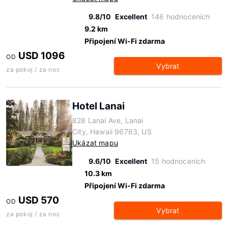
9.8/10
Excellent
146 hodnoceních
9.2 km
Připojení Wi-Fi zdarma
USD 1096
OD
Vybrat
za pokoj / za noc
Hotel Lanai
828 Lanai Ave, Lanai
City, Hawaii 96763, US
Ukázat mapu
9.6/10
Excellent
15 hodnoceních
10.3 km
Připojení Wi-Fi zdarma
USD 570
OD
Vybrat
za pokoj / za noc