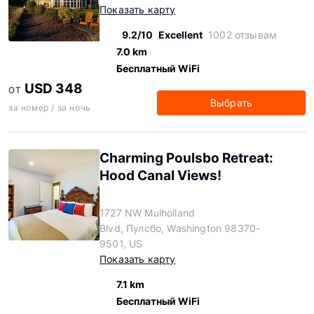
Показать карту
9.2/10
Excellent
1002 отзывам
7.0 km
Бесплатный WiFi
USD 348
ОТ
Выбрать
за номер / за ночь
Charming Poulsbo Retreat:
Hood Canal Views!
1727 NW Mulholland
Blvd, Пулсбо, Washington 98370-
9501, US
Показать карту
7.1 km
Бесплатный WiFi