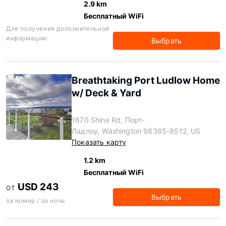
2.9 km
Бесплатный WiFi
Для получения дополнительной
информации:
Выбрать
Breathtaking Port Ludlow Home
w/ Deck & Yard
1670 Shine Rd, Порт-
Ладлоу, Washington 98365-9512, US
Показать карту
1.2 km
Бесплатный WiFi
USD 243
ОТ
Выбрать
за номер / за ночь