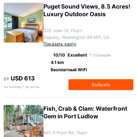
Puget Sound Views, 8.5 Acres!
Luxury Outdoor Oasis
320 Joan St, Порт-
Ладлоу, Washington 98365, US
Показать карту
10/10
Excellent
1 отзывам
4.1 km
Бесплатный WiFi
USD 613
ОТ
Выбрать
за номер / за ночь
Fish, Crab & Clam: Waterfront
Gem in Port Ludlow
941 S Point Rd, Порт-