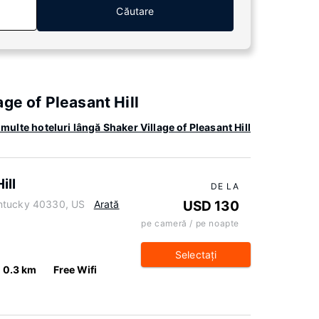
Căutare
ge of Pleasant Hill
multe hoteluri lângă Shaker Village of Pleasant Hill
ill
DE LA
entucky 40330, US
Arată
USD 130
pe cameră / pe noapte
Selectaţi
0.3 km
Free Wifi