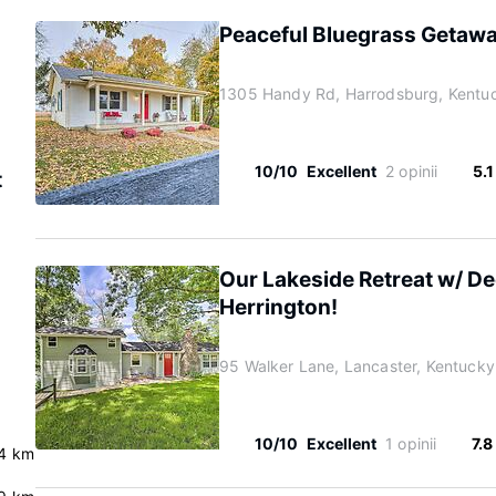
Peaceful Bluegrass Getawa
1305 Handy Rd, Harrodsburg, Kentu
10/10
Excellent
2 opinii
5.
t
Our Lakeside Retreat w/ D
Herrington!
95 Walker Lane, Lancaster, Kentuck
10/10
Excellent
1 opinii
7.8
.4 km