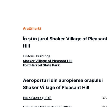
Arată hartă
În şi în jurul Shaker Village of Pleasan
Hill
Historic Buildings
Shaker Village of Pleasant Hill
Fort Harrod State Park
Aeroporturi din apropierea oraşului
Shaker Village of Pleasant Hill
Blue Grass (LEX)
37