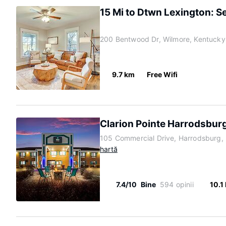
15 Mi to Dtwn Lexington: 
200 Bentwood Dr, Wilmore, Kentuck
9.7 km
Free Wifi
Clarion Pointe Harrodsbur
105 Commercial Drive, Harrodsburg,
hartă
7.4/10
Bine
594 opinii
10.1