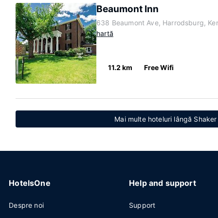
Beaumont Inn
638 Beaumont Ave, Harrodsburg, Ke
hartă
11.2 km
Free Wifi
Mai multe hoteluri lângă Shaker 
HotelsOne
Help and support
Despre noi
Support