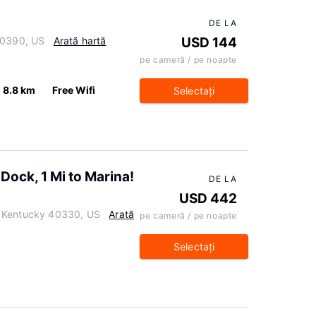
DE LA
40390, US
Arată hartă
USD 144
pe cameră / pe noapte
8.8 km
Free Wifi
Selectaţi
Dock, 1 Mi to Marina!
DE LA
USD 442
, Kentucky 40330, US
Arată
pe cameră / pe noapte
Selectaţi