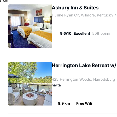
.9 km
Asbury Inn & Suites
1 June Ryan Cir, Wilmore, Kentucky 
9.6/10
Excellent
508 opinii
Herrington Lake Retreat w/ 
425 Herrington Woods, Harrodsburg
hartă
8.9 km
Free Wifi