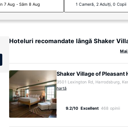
in 7 Aug - Sâm 8 Aug
1 Cameră, 2 Adulți, 0 Copii
Hoteluri recomandate lângă Shaker Villa
Mai 
Shaker Village of Pleasant H
3501 Lexington Rd, Harrodsburg, K
hartă
9.2/10
Excellent
468 opinii