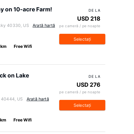
y on 10-acre Farm!
DE LA
USD 218
cky 40330, US
Arată hartă
pe cameră / pe noapte
Selectaţi
1 km
Free Wifi
eck on Lake
DE LA
USD 276
pe cameră / pe noapte
y 40444, US
Arată hartă
Selectaţi
 km
Free Wifi