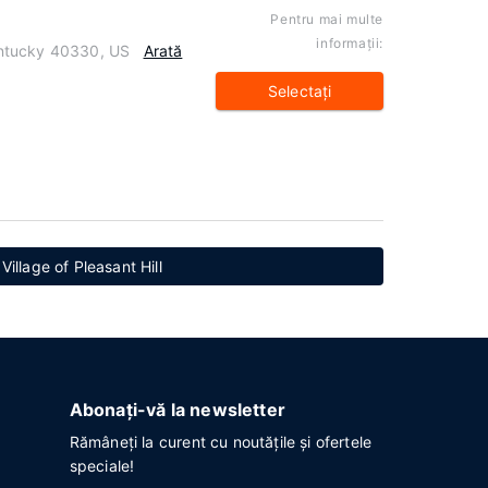
Pentru mai multe
informaţii:
ntucky 40330, US
Arată
Selectaţi
Village of Pleasant Hill
Abonați-vă la newsletter
Rămâneți la curent cu noutățile și ofertele
speciale!