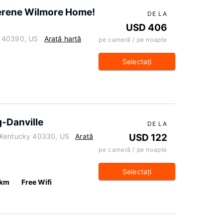
Serene Wilmore Home!
DE LA
USD 406
y 40390, US
Arată hartă
pe cameră / pe noapte
Selectaţi
g-Danville
DE LA
 Kentucky 40330, US
Arată
USD 122
pe cameră / pe noapte
Selectaţi
 km
Free Wifi