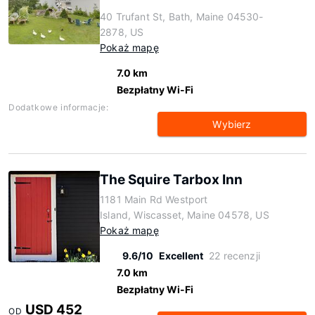
40 Trufant St, Bath, Maine 04530-
2878, US
Pokaż mapę
7.0 km
Bezpłatny Wi-Fi
Dodatkowe informacje:
Wybierz
The Squire Tarbox Inn
1181 Main Rd Westport
Island, Wiscasset, Maine 04578, US
Pokaż mapę
9.6/10
Excellent
22 recenzji
7.0 km
Bezpłatny Wi-Fi
USD 452
OD