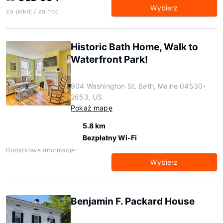
Wybierz
za pokój / za noc
Historic Bath Home, Walk to
Waterfront Park!
904 Washington St, Bath, Maine 04530-
2653, US
Pokaż mapę
5.8 km
Bezpłatny Wi-Fi
Dodatkowe informacje:
Wybierz
Benjamin F. Packard House