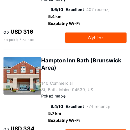
9.6/10
Excellent
407 recenzji
5.4 km
Bezpłatny Wi-Fi
USD 316
OD
Wybierz
za pokój / za noc
Hampton Inn Bath (Brunswick
Area)
140 Commercial
St, Bath, Maine 04530, US
Pokaż mapę
9.4/10
Excellent
774 recenzji
5.7 km
Bezpłatny Wi-Fi
USD 334
OD