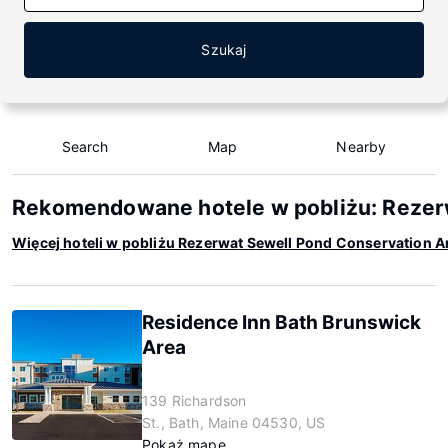
Szukaj
Search
Map
Nearby
Rekomendowane hotele w pobliżu: Rezer
Więcej hoteli w pobliżu Rezerwat Sewell Pond Conservation A
Residence Inn Bath Brunswick
Area
139 Richardson
St., Bath, Maine 04530, US
Pokaż mapę