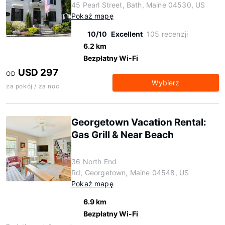
45 Pearl Street, Bath, Maine 04530, US
Pokaż mapę
10/10
Excellent
105 recenzji
6.2 km
Bezpłatny Wi-Fi
USD 297
OD
Wybierz
za pokój / za noc
Georgetown Vacation Rental:
Gas Grill & Near Beach
36 North End
Rd, Georgetown, Maine 04548, US
Pokaż mapę
6.9 km
Bezpłatny Wi-Fi