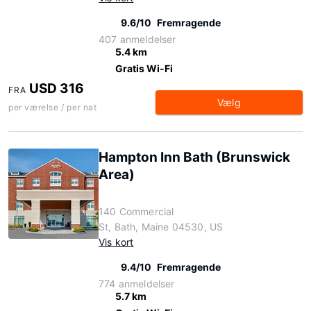
9.6/10
Fremragende
407 anmeldelser
5.4 km
Gratis Wi-Fi
USD 316
FRA
Vælg
per værelse / per nat
Hampton Inn Bath (Brunswick
Area)
140 Commercial
St, Bath, Maine 04530, US
Vis kort
9.4/10
Fremragende
774 anmeldelser
5.7 km