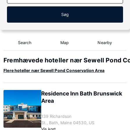
Søg
Search
Map
Nearby
Fremhævede hoteller nær Sewell Pond Co
Flere hoteller nær Sewell Pond Conservation Area
Residence Inn Bath Brunswick
Area
139 Richardson
St., Bath, Maine 04530, US
Vis kort