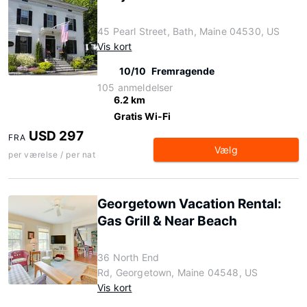
45 Pearl Street, Bath, Maine 04530, US
Vis kort
10/10
Fremragende
105 anmeldelser
6.2 km
Gratis Wi-Fi
USD 297
FRA
Vælg
per værelse / per nat
Georgetown Vacation Rental:
Gas Grill & Near Beach
36 North End
Rd, Georgetown, Maine 04548, US
Vis kort