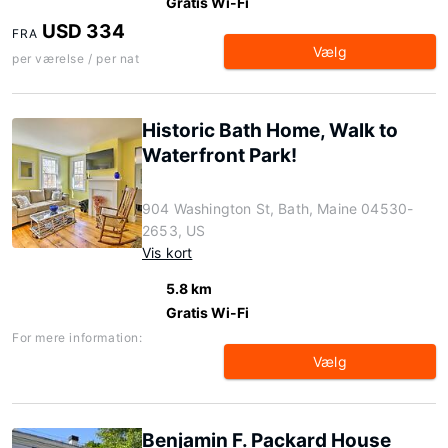
Gratis Wi-Fi
USD 334
FRA
Vælg
per værelse / per nat
Historic Bath Home, Walk to
Waterfront Park!
904 Washington St, Bath, Maine 04530-
2653, US
Vis kort
5.8 km
Gratis Wi-Fi
For mere information:
Vælg
Benjamin F. Packard House