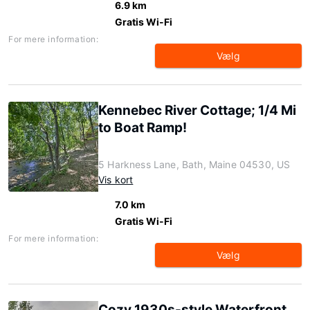
6.9 km
Gratis Wi-Fi
For mere information:
Vælg
Kennebec River Cottage; 1/4 Mi
to Boat Ramp!
5 Harkness Lane, Bath, Maine 04530, US
Vis kort
7.0 km
Gratis Wi-Fi
For mere information:
Vælg
Cozy 1930s-style Waterfront