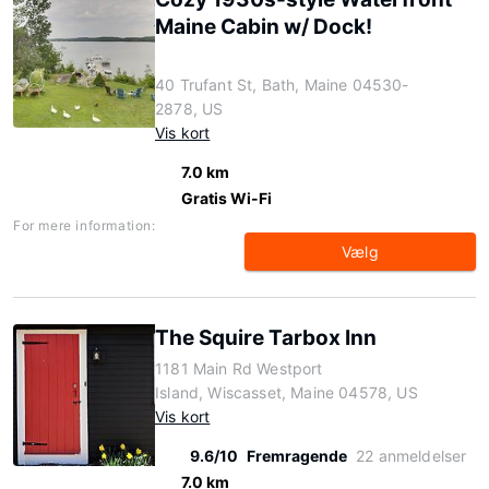
Maine Cabin w/ Dock!
40 Trufant St, Bath, Maine 04530-
2878, US
Vis kort
7.0 km
Gratis Wi-Fi
For mere information:
Vælg
The Squire Tarbox Inn
1181 Main Rd Westport
Island, Wiscasset, Maine 04578, US
Vis kort
9.6/10
Fremragende
22 anmeldelser
7.0 km