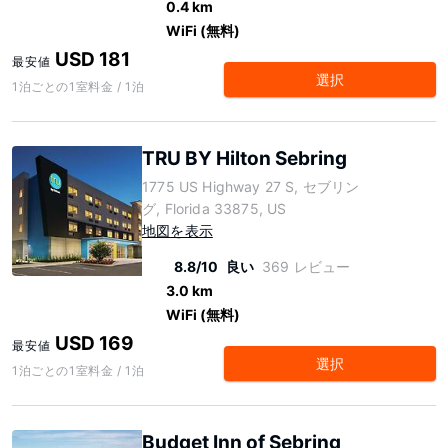
0.4 km
WiFi (無料)
USD 181
最安値
選択
1泊ごとの1室料金 / 1泊
TRU BY Hilton Sebring
1775 US Highway 27 S, セブリン
グ, Florida 33875, US
地図を表示
8.8/10
良い
369 レビュー
3.0 km
WiFi (無料)
USD 169
最安値
選択
1泊ごとの1室料金 / 1泊
Budget Inn of Sebring