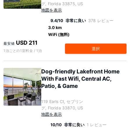
グ, Florida 33875, US
地図を表示
9.4/10
非常に良い
378 レビュー
3.0 km
WiFi (無料)
USD 211
最安値
選択
1泊ごとの1室料金 / 1泊
Dog-friendly Lakefront Home
With Fast Wifi, Central AC,
Patio, & Game
119 Earls Ct, セブリン
グ, Florida 33870, US
地図を表示
10/10
非常に良い
1 レビュー