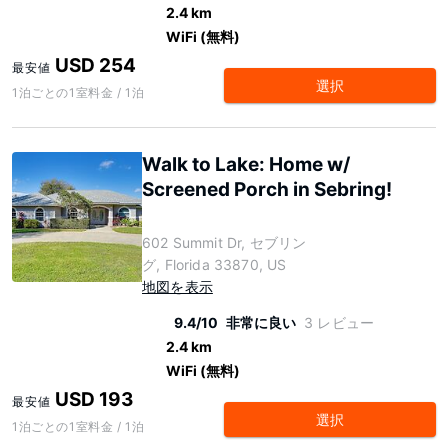
2.4 km
WiFi (無料)
USD 254
最安値
選択
1泊ごとの1室料金 / 1泊
Walk to Lake: Home w/
Screened Porch in Sebring!
602 Summit Dr, セブリン
グ, Florida 33870, US
地図を表示
9.4/10
非常に良い
3 レビュー
2.4 km
WiFi (無料)
USD 193
最安値
選択
1泊ごとの1室料金 / 1泊