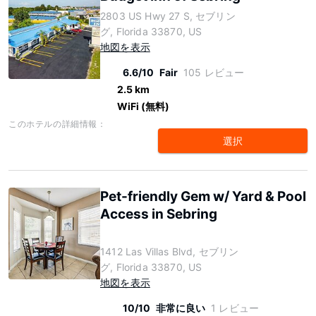
2803 US Hwy 27 S, セブリン
グ, Florida 33870, US
地図を表示
6.6/10
Fair
105 レビュー
2.5 km
WiFi (無料)
このホテルの詳細情報：
選択
Pet-friendly Gem w/ Yard & Pool
Access in Sebring
1412 Las Villas Blvd, セブリン
グ, Florida 33870, US
地図を表示
10/10
非常に良い
1 レビュー