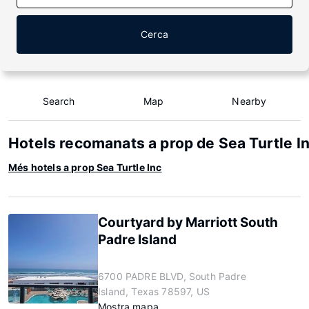
Cerca
Search
Map
Nearby
Hotels recomanats a prop de Sea Turtle I
Més hotels a prop Sea Turtle Inc
Courtyard by Marriott South
Padre Island
6700 PADRE BLVD, South Padre
Island, Texas 78597, US
Mostra mapa