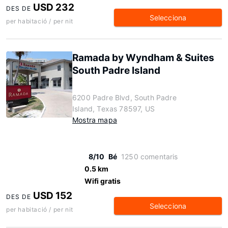
USD 232
DES DE
Selecciona
per habitació / per nit
Ramada by Wyndham & Suites
South Padre Island
6200 Padre Blvd, South Padre
Island, Texas 78597, US
Mostra mapa
8/10
Bé
1250 comentaris
0.5 km
Wifi gratis
USD 152
DES DE
Selecciona
per habitació / per nit