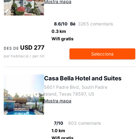
Mostra mapa
8.6/10
Bé
3265 comentaris
0.3 km
Wifi gratis
USD 277
DES DE
Selecciona
per habitació / per nit
Casa Bella Hotel and Suites
5601 Padre Blvd, South Padre
Island, Texas 78597, US
Mostra mapa
7/10
603 comentaris
1.0 km
Wifi gratis