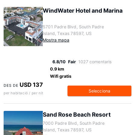
WindWater Hotel and Marina
5701 Padre Blvd, South Padre
Island, Texas 78597, US
Mostra mapa
6.8/10
Fair
1027 comentaris
0.9 km
Wifi gratis
USD 137
DES DE
Selecciona
per habitació / per nit
Sand Rose Beach Resort
7000 Padre Blvd, South Padre
Island, Texas 78597, US