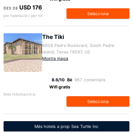
USD 176
DES DE
Selecciona
per habitació / per nit
The Tiki
6608 Padre Boulevard, South Padre
Island, Texas 78597, US
Mostra mapa
8.6/10
Bé
967 comentaris
Wifi gratis
Més informació a:
Selecciona
Més hotels a prop Sea Turtle Inc