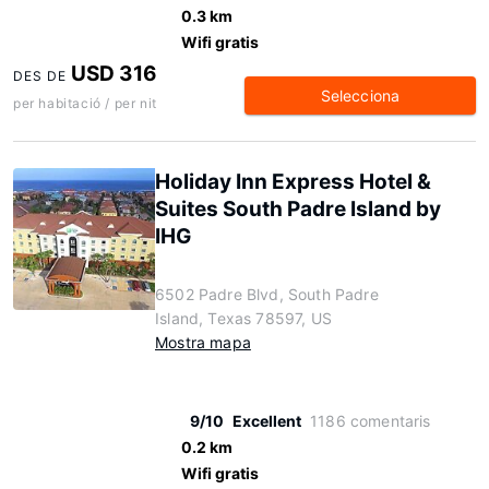
0.3 km
Wifi gratis
USD 316
DES DE
Selecciona
per habitació / per nit
Holiday Inn Express Hotel &
Suites South Padre Island by
IHG
6502 Padre Blvd, South Padre
Island, Texas 78597, US
Mostra mapa
9/10
Excellent
1186 comentaris
0.2 km
Wifi gratis