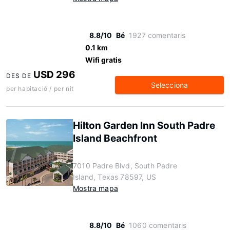
8.8/10
Bé
1927 comentaris
0.1 km
Wifi gratis
USD 296
DES DE
Selecciona
per habitació / per nit
Hilton Garden Inn South Padre
Island Beachfront
7010 Padre Blvd, South Padre
Island, Texas 78597, US
Mostra mapa
8.8/10
Bé
1060 comentaris