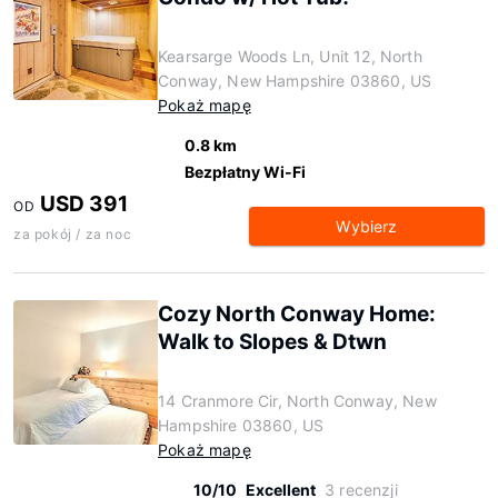
Kearsarge Woods Ln, Unit 12, North
Conway, New Hampshire 03860, US
Pokaż mapę
0.8 km
Bezpłatny Wi-Fi
USD 391
OD
Wybierz
za pokój / za noc
Cozy North Conway Home:
Walk to Slopes & Dtwn
14 Cranmore Cir, North Conway, New
Hampshire 03860, US
Pokaż mapę
10/10
Excellent
3 recenzji