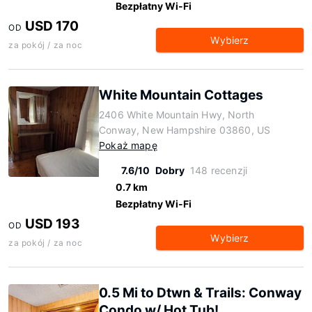
Bezpłatny Wi-Fi
USD 170
OD
Wybierz
za pokój / za noc
White Mountain Cottages
2406 White Mountain Hwy, North
Conway, New Hampshire 03860, US
Pokaż mapę
7.6/10
Dobry
148 recenzji
0.7 km
Bezpłatny Wi-Fi
USD 193
OD
Wybierz
za pokój / za noc
0.5 Mi to Dtwn & Trails: Conway
Condo w/ Hot Tub!