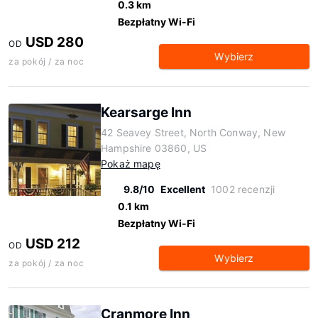
0.3 km
Bezpłatny Wi-Fi
USD 280
OD
Wybierz
za pokój / za noc
Kearsarge Inn
42 Seavey Street, North Conway, New
Hampshire 03860, US
Pokaż mapę
9.8/10
Excellent
1002 recenzji
0.1 km
Bezpłatny Wi-Fi
USD 212
OD
Wybierz
za pokój / za noc
Cranmore Inn