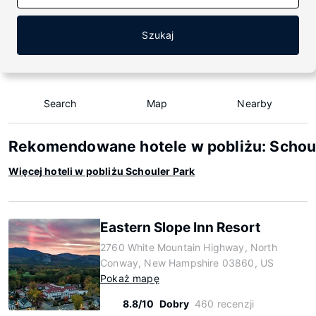
Szukaj
Search
Map
Nearby
Rekomendowane hotele w pobliżu: Schou
Więcej hoteli w pobliżu Schouler Park
Eastern Slope Inn Resort
2760 White Mountain Highway, North
Conway, New Hampshire 03860, US
Pokaż mapę
8.8/10
Dobry
460 recenzji