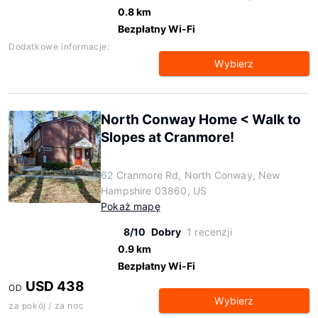
0.8 km
Bezpłatny Wi-Fi
Dodatkowe informacje:
Wybierz
North Conway Home < Walk to
Slopes at Cranmore!
62 Cranmore Rd, North Conway, New
Hampshire 03860, US
Pokaż mapę
8/10
Dobry
1 recenzji
0.9 km
Bezpłatny Wi-Fi
USD 438
OD
Wybierz
za pokój / za noc