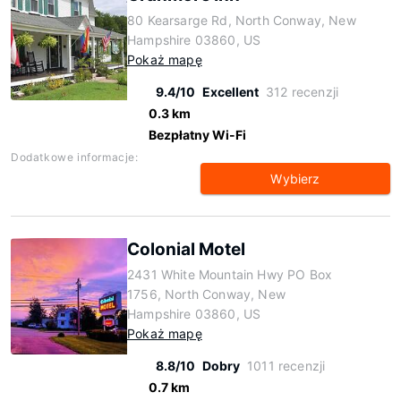
80 Kearsarge Rd, North Conway, New
Hampshire 03860, US
Pokaż mapę
9.4/10
Excellent
312 recenzji
0.3 km
Bezpłatny Wi-Fi
Dodatkowe informacje:
Wybierz
Colonial Motel
2431 White Mountain Hwy PO Box
1756, North Conway, New
Hampshire 03860, US
Pokaż mapę
8.8/10
Dobry
1011 recenzji
0.7 km