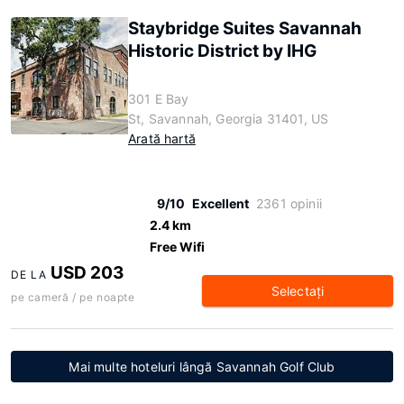
Staybridge Suites Savannah
Historic District by IHG
301 E Bay
St, Savannah, Georgia 31401, US
Arată hartă
9/10
Excellent
2361 opinii
2.4 km
Free Wifi
USD 203
DE LA
Selectaţi
pe cameră / pe noapte
Mai multe hoteluri lângă Savannah Golf Club