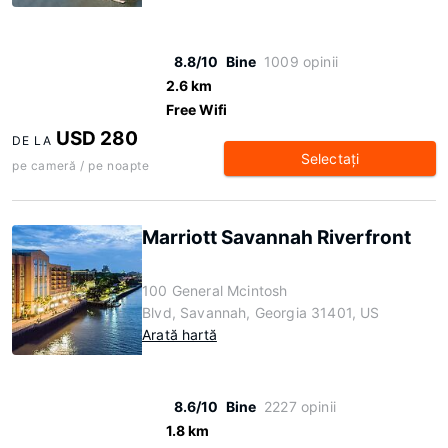
8.8/10
Bine
1009 opinii
2.6 km
Free Wifi
USD 280
DE LA
Selectaţi
pe cameră / pe noapte
Marriott Savannah Riverfront
100 General Mcintosh
Blvd, Savannah, Georgia 31401, US
Arată hartă
8.6/10
Bine
2227 opinii
1.8 km