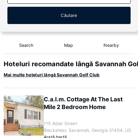
Căutare
Search
Map
Nearby
Hoteluri recomandate lângă Savannah Gol
Mai multe hoteluri lângă Savannah Golf Club
C.a.l.m. Cottage At The Last
Mile 2 Bedroom Home
115 Adair Street
Blackshear, Savannah, Georgia 31404, US
Arată hartă