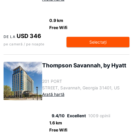
0.9 km
Free Wifi
USD 346
DE LA
Selectaţi
pe cameră / pe noapte
Thompson Savannah, by Hyatt
201 PORT
STREET, Savannah, Georgia 31401, US
Arată hartă
9.4/10
Excellent
1009 opinii
1.6 km
Free Wifi