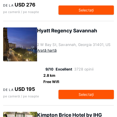
USD 276
DE LA
Selectaţi
pe cameră / pe noapte
Hyatt Regency Savannah
2 W Bay St, Savannah, Georgia 31401, US
Arată hartă
9/10
Excellent
3728 opinii
2.8 km
Free Wifi
USD 195
DE LA
Selectaţi
pe cameră / pe noapte
Kimpton Brice Hotel by IHG