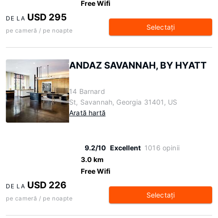
Free Wifi
USD 295
DE LA
Selectaţi
pe cameră / pe noapte
ANDAZ SAVANNAH, BY HYATT
14 Barnard
St, Savannah, Georgia 31401, US
Arată hartă
9.2/10
Excellent
1016 opinii
3.0 km
Free Wifi
USD 226
DE LA
Selectaţi
pe cameră / pe noapte