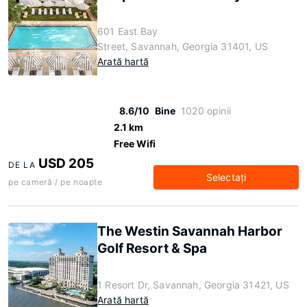
601 East Bay
Street, Savannah, Georgia 31401, US
Arată hartă
8.6/10
Bine
1020 opinii
2.1 km
Free Wifi
USD 205
DE LA
Selectaţi
pe cameră / pe noapte
The Westin Savannah Harbor
Golf Resort & Spa
1 Resort Dr, Savannah, Georgia 31421, US
Arată hartă