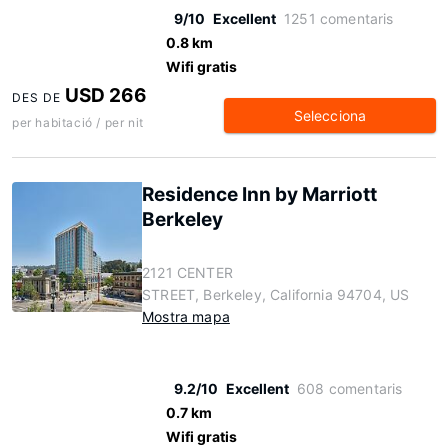
9/10
Excellent
1251 comentaris
0.8 km
Wifi gratis
USD 266
DES DE
Selecciona
per habitació / per nit
Residence Inn by Marriott
Berkeley
2121 CENTER
STREET, Berkeley, California 94704, US
Mostra mapa
9.2/10
Excellent
608 comentaris
0.7 km
Wifi gratis