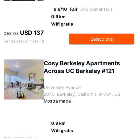
6.6/10
Fair
340 comentaris
0.9 km
Wifi gratis
USD 137
DES DE
Selecciona
per habitació / per nit
Cosy Berkeley Apartments
Across UC Berkeley #121
University Avenue
2070, Berkeley, California 94704, US
Mostra mapa
0.9 km
Wifi gratis