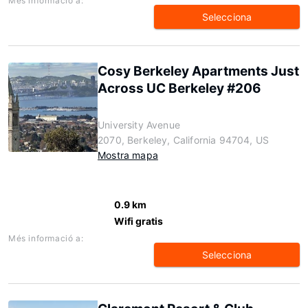
Més informació a:
Selecciona
Cosy Berkeley Apartments Just
Across UC Berkeley #206
University Avenue
2070, Berkeley, California 94704, US
Mostra mapa
0.9 km
Wifi gratis
Més informació a:
Selecciona