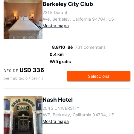
Berkeley City Club
2315 Durant
Ave, Berkeley, California 94704, US
Mostra mapa
8.8/10
Bé
731 comentaris
0.4 km
Wifi gratis
USD 336
DES DE
Selecciona
per habitació / per nit
Nash Hotel
2045 UNIVERSITY
AVE, Berkeley, California 94704, US
Mostra mapa