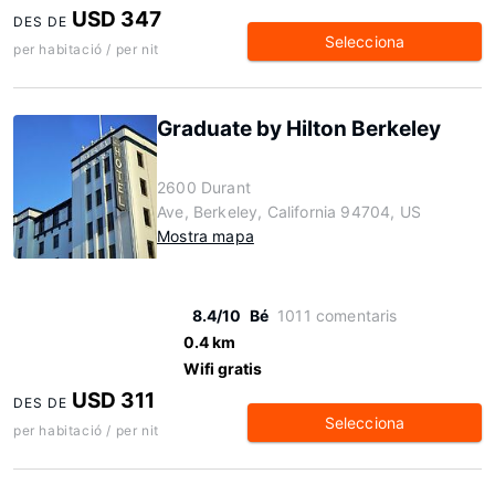
USD 347
DES DE
Selecciona
per habitació / per nit
Graduate by Hilton Berkeley
2600 Durant
Ave, Berkeley, California 94704, US
Mostra mapa
8.4/10
Bé
1011 comentaris
0.4 km
Wifi gratis
USD 311
DES DE
Selecciona
per habitació / per nit