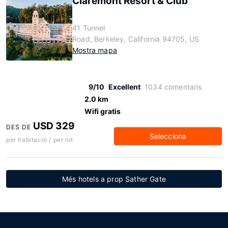
Claremont Resort & Club
41 Tunnel
Road, Berkeley, California 94705, US
Mostra mapa
9/10
Excellent
1034 comentaris
2.0 km
Wifi gratis
USD 329
DES DE
Selecciona
per habitació / per nit
Més hotels a prop Sather Gate