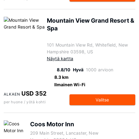
Mountain View Grand Resort &
Spa
101 Mountain View Rd, Whitefield, New
Hampshire 03598, US
Näytä kartta
8.8/10
Hyvä
1000 arvioon
8.3 km
Ilmainen Wi-Fi
USD 352
ALKAEN
Valitse
per huone / yötä kohti
Coos Motor Inn
209 Main Street, Lancaster, New