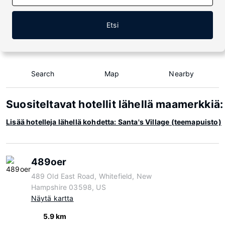
Etsi
Search
Map
Nearby
Suositeltavat hotellit lähellä maamerkkiä:
Lisää hotelleja lähellä kohdetta: Santa's Village (teemapuisto)
489oer
489 Old East Road, Whitefield, New
Hampshire 03598, US
Näytä kartta
5.9 km