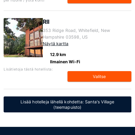
per huone / yötä kohti
Rll
353 Ridge Road, Whitefield, New
Hampshire 03598, US
Näytä kartta
12.9 km
Ilmainen Wi-Fi
Lisätietoja tästä hotellista:
Valitse
Lisää hotelleja lähellä kohdetta: Santa's Village
(teemapuisto)