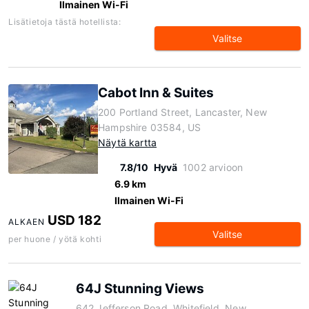
Ilmainen Wi-Fi
Lisätietoja tästä hotellista:
Valitse
Cabot Inn & Suites
200 Portland Street, Lancaster, New
Hampshire 03584, US
Näytä kartta
7.8/10
Hyvä
1002 arvioon
6.9 km
Ilmainen Wi-Fi
USD 182
ALKAEN
Valitse
per huone / yötä kohti
64J Stunning Views
642 Jefferson Road, Whitefield, New