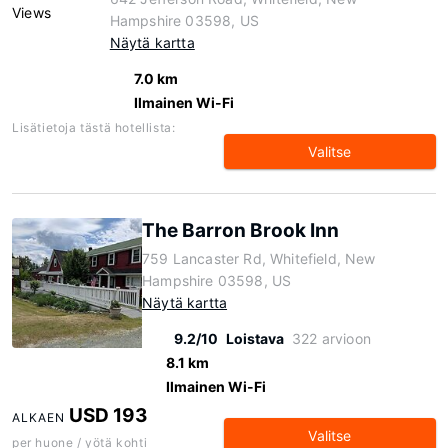
Hampshire 03598, US
Näytä kartta
7.0 km
Ilmainen Wi-Fi
Lisätietoja tästä hotellista:
Valitse
The Barron Brook Inn
759 Lancaster Rd, Whitefield, New
Hampshire 03598, US
Näytä kartta
9.2/10
Loistava
322 arvioon
8.1 km
Ilmainen Wi-Fi
USD 193
ALKAEN
Valitse
per huone / yötä kohti