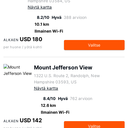
Hampshire 03584, US
Näytä kartta
8.2/10
Hyvä
388 arvioon
10.1 km
Ilmainen Wi-Fi
USD 180
ALKAEN
Valitse
per huone / yötä kohti
Mount Jefferson View
1322 U.S. Route 2, Randolph, New
Hampshire 03593, US
Näytä kartta
8.4/10
Hyvä
762 arvioon
12.6 km
Ilmainen Wi-Fi
USD 142
ALKAEN
Valitse