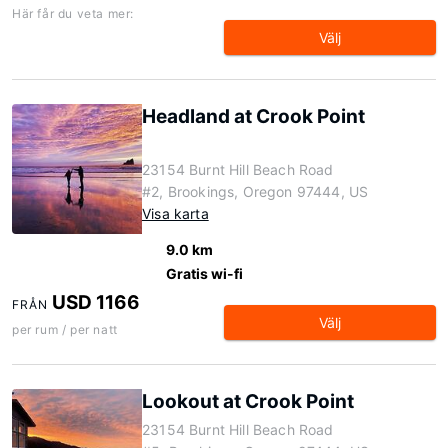
Här får du veta mer:
Välj
Headland at Crook Point
23154 Burnt Hill Beach Road
#2, Brookings, Oregon 97444, US
Visa karta
9.0 km
Gratis wi-fi
USD 1166
FRÅN
Välj
per rum / per natt
Lookout at Crook Point
23154 Burnt Hill Beach Road