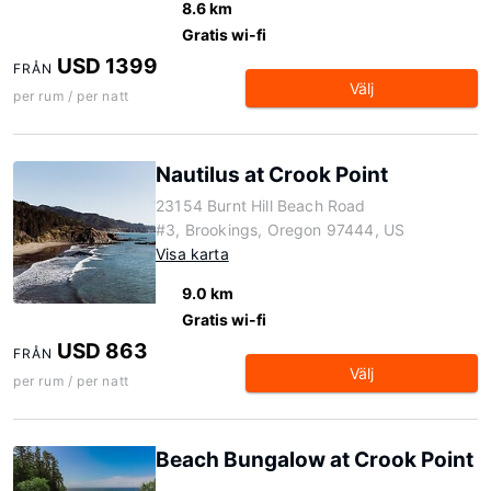
8.6 km
Gratis wi-fi
USD 1399
FRÅN
Välj
per rum / per natt
Nautilus at Crook Point
23154 Burnt Hill Beach Road
#3, Brookings, Oregon 97444, US
Visa karta
9.0 km
Gratis wi-fi
USD 863
FRÅN
Välj
per rum / per natt
Beach Bungalow at Crook Point