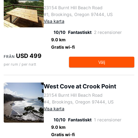
23154 Burnt Hill Beach Road
#1, Brookings, Oregon 97444, US
Visa karta
10/10
Fantastiskt
2 recensioner
9.0 km
Gratis wi-fi
USD 499
FRÅN
Välj
per rum / per natt
West Cove at Crook Point
23154 Burnt Hill Beach Road
#4, Brookings, Oregon 97444, US
Visa karta
10/10
Fantastiskt
1 recensioner
9.0 km
Gratis wi-fi