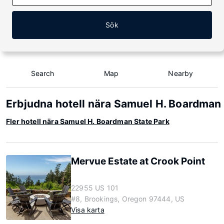
Sök
Search
Map
Nearby
Erbjudna hotell nära Samuel H. Boardman 
Fler hotell nära Samuel H. Boardman State Park
Mervue Estate at Crook Point
22955 US 101
#8, Brookings, Oregon 97444, US
Visa karta