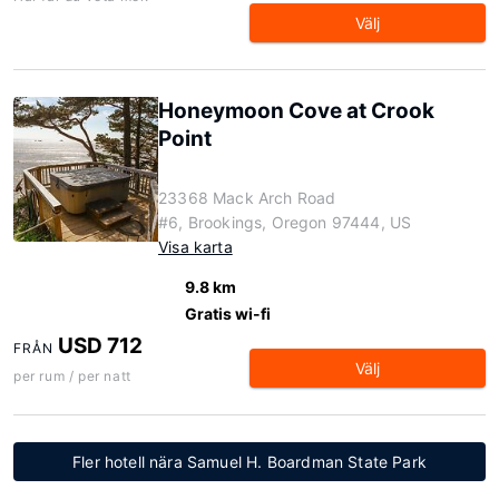
Välj
Honeymoon Cove at Crook
Point
23368 Mack Arch Road
#6, Brookings, Oregon 97444, US
Visa karta
9.8 km
Gratis wi-fi
USD 712
FRÅN
Välj
per rum / per natt
Fler hotell nära Samuel H. Boardman State Park