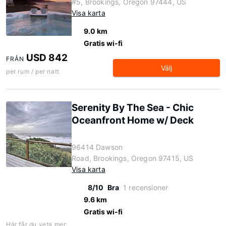
#5, Brookings, Oregon 97444, US
Visa karta
9.0 km
Gratis wi-fi
USD 842
FRÅN
Välj
per rum / per natt
Serenity By The Sea - Chic
Oceanfront Home w/ Deck
96414 Dawson
Road, Brookings, Oregon 97415, US
Visa karta
8/10
Bra
1 recensioner
9.6 km
Gratis wi-fi
Här får du veta mer: