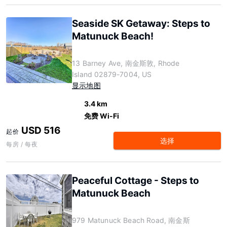
Seaside SK Getaway: Steps to
Matunuck Beach!
13 Barney Ave, 南金斯敦, Rhode
Island 02879-7004, US
显示地图
3.4 km
免费 Wi-Fi
USD 516
起价
选择
每房 / 每夜
Peaceful Cottage - Steps to
Matunuck Beach
979 Matunuck Beach Road, 南金斯