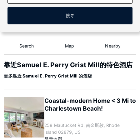
搜寻
Search
Map
Nearby
靠近Samuel E. Perry Grist Mill的特色酒店
更多靠近 Samuel E. Perry Grist Mill 的酒店
Coastal-modern Home < 3 Mi to
Charlestown Beach!
258 Mautucket Rd, 南金斯敦, Rhode
Island 02879, US
显示地图