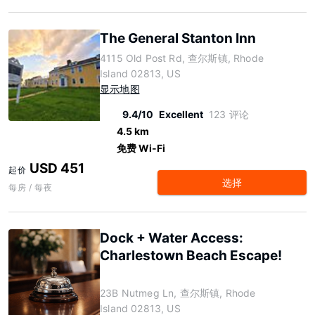
The General Stanton Inn
4115 Old Post Rd, 查尔斯镇, Rhode
Island 02813, US
显示地图
9.4/10
Excellent
123 评论
4.5 km
免费 Wi-Fi
USD 451
起价
选择
每房 / 每夜
Dock + Water Access:
Charlestown Beach Escape!
23B Nutmeg Ln, 查尔斯镇, Rhode
Island 02813, US