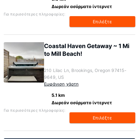
Δωρεάν ασύρματο ίντερνετ
Για περισσότερες πληροφορίες:
Επιλέξτε
Coastal Haven Getaway ~ 1 Mi
to Mill Beach!
210 Lilac Ln, Brookings, Oregon 97415-
9649, US
Εμφάνιση χάρτη
5.1 km
Δωρεάν ασύρματο ίντερνετ
Για περισσότερες πληροφορίες:
Επιλέξτε