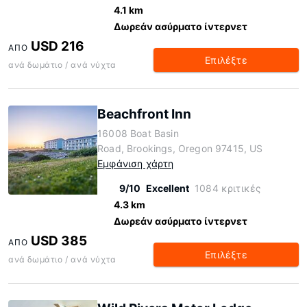
4.1 km
Δωρεάν ασύρματο ίντερνετ
USD 216
ΑΠΌ
Επιλέξτε
ανά δωμάτιο / ανά νύχτα
Beachfront Inn
16008 Boat Basin
Road, Brookings, Oregon 97415, US
Εμφάνιση χάρτη
9/10
Excellent
1084 κριτικές
4.3 km
Δωρεάν ασύρματο ίντερνετ
USD 385
ΑΠΌ
Επιλέξτε
ανά δωμάτιο / ανά νύχτα