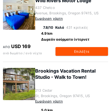
Wild Rivers Motor Lodge
437 Chetco
Avenue, Brookings, Oregon 97415, US
Εμφάνιση χάρτη
7.8/10
Καλό
431 κριτικές
4.9 km
Δωρεάν ασύρματο ίντερνετ
USD 169
ΑΠΌ
Επιλέξτε
ανά δωμάτιο / ανά νύχτα
Brookings Vacation Rental
Studio - Walk to Town!
213 Cedar
St, Brookings, Oregon 97415, US
Εμφάνιση χάρτη
5.0 km