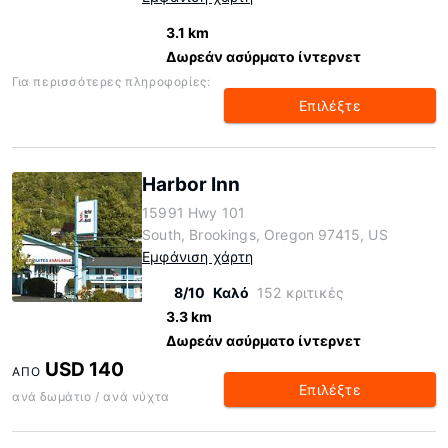
3.1 km
Δωρεάν ασύρματο ίντερνετ
Για περισσότερες πληροφορίες:
Επιλέξτε
Harbor Inn
15991 Hwy 101
South, Brookings, Oregon 97415, US
Εμφάνιση χάρτη
8/10
Καλό
152 κριτικές
3.3 km
Δωρεάν ασύρματο ίντερνετ
USD 140
ΑΠΌ
Επιλέξτε
ανά δωμάτιο / ανά νύχτα