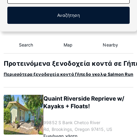
Αναζήτηση
Search
Map
Nearby
Προτεινόμενα ξενοδοχεία κοντά σε Γήπ
Περισσότερα ξενοδοχεία κοντά Γήπεδο γκολφ Salmon Run
Quaint Riverside Reprieve w/
Kayaks + Floats!
99852 S Bank Chetco River
Rd, Brookings, Oregon 97415, US
Εμφάνιση χάρτη