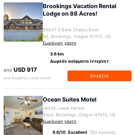
Brookings Vacation Rental
Lodge on 88 Acres!
99847 S Bank Chetco River
Rd, Brookings, Oregon 97415, US
Εμφάνιση χάρτη
3.6 km
Δωρεάν ασύρματο ίντερνετ
USD 917
ΑΠΌ
Επιλέξτε
ανά δωμάτιο / ανά νύχτα
Ocean Suites Motel
16045 Lower Harbor
Road, Brookings, Oregon 97415, US
Εμφάνιση χάρτη
9.6/10
Excellent
762 κριτικές