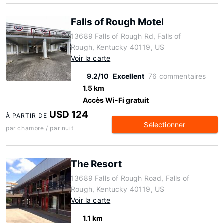
Falls of Rough Motel
13689 Falls of Rough Rd, Falls of
Rough, Kentucky 40119, US
Voir la carte
9.2/10
Excellent
76 commentaires
1.5 km
Accès Wi-Fi gratuit
USD 124
À PARTIR DE
Sélectionner
par chambre / par nuit
The Resort
13689 Falls of Rough Road, Falls of
Rough, Kentucky 40119, US
Voir la carte
1.1 km