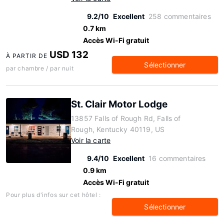
9.2/10
Excellent
258 commentaires
0.7 km
Accès Wi-Fi gratuit
USD 132
À PARTIR DE
Sélectionner
par chambre / par nuit
St. Clair Motor Lodge
13857 Falls of Rough Rd, Falls of
Rough, Kentucky 40119, US
Voir la carte
9.4/10
Excellent
16 commentaires
0.9 km
Accès Wi-Fi gratuit
Pour plus d'infos sur cet hôtel :
Sélectionner