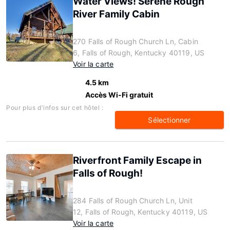
Water Views! Serene Rough
River Family Cabin
270 Falls of Rough Church Ln, Cabin
6, Falls of Rough, Kentucky 40119, US
Voir la carte
4.5 km
Accès Wi-Fi gratuit
Pour plus d'infos sur cet hôtel :
Sélectionner
Riverfront Family Escape in
Falls of Rough!
284 Falls of Rough Church Ln, Unit
12, Falls of Rough, Kentucky 40119, US
Voir la carte