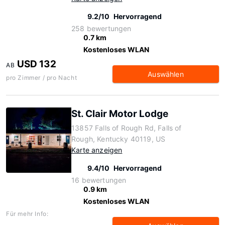
9.2/10
Hervorragend
258 bewertungen
0.7 km
Kostenloses WLAN
USD 132
AB
Auswählen
pro Zimmer / pro Nacht
St. Clair Motor Lodge
13857 Falls of Rough Rd, Falls of
Rough, Kentucky 40119, US
Karte anzeigen
9.4/10
Hervorragend
16 bewertungen
0.9 km
Kostenloses WLAN
Für mehr Info: