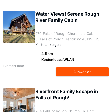
Water Views! Serene Rough
River Family Cabin
270 Falls of Rough Church Ln, Cabin
6, Falls of Rough, Kentucky 40119, US
Karte anzeigen
4.5 km
Kostenloses WLAN
Für mehr Info:
Auswählen
Riverfront Family Escape in
Falls of Rough!
284 Falls of Rough Church Ln, Unit