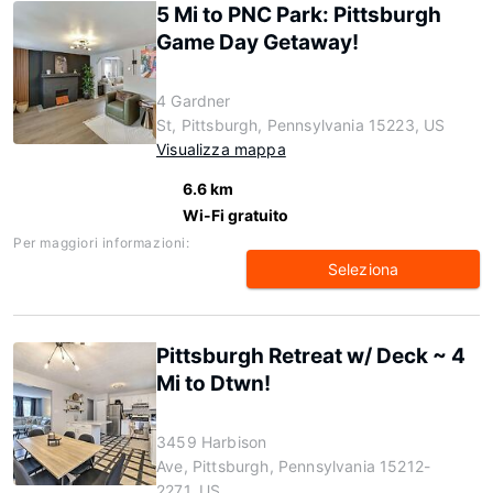
5 Mi to PNC Park: Pittsburgh
Game Day Getaway!
4 Gardner
St, Pittsburgh, Pennsylvania 15223, US
Visualizza mappa
6.6 km
Wi-Fi gratuito
Per maggiori informazioni:
Seleziona
Pittsburgh Retreat w/ Deck ~ 4
Mi to Dtwn!
3459 Harbison
Ave, Pittsburgh, Pennsylvania 15212-
2271, US