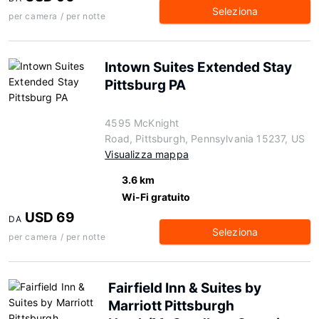
Seleziona
per camera / per notte
Intown Suites Extended Stay
Pittsburg PA
4595 McKnight
Road, Pittsburgh, Pennsylvania 15237, US
Visualizza mappa
3.6 km
Wi-Fi gratuito
USD 69
DA
Seleziona
per camera / per notte
Fairfield Inn & Suites by
Marriott Pittsburgh