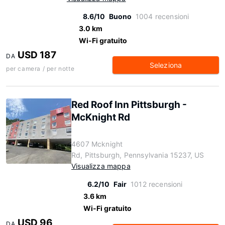
8.6/10
Buono
1004 recensioni
3.0 km
Wi-Fi gratuito
USD 187
DA
Seleziona
per camera / per notte
Red Roof Inn Pittsburgh -
McKnight Rd
4607 Mcknight
Rd, Pittsburgh, Pennsylvania 15237, US
Visualizza mappa
6.2/10
Fair
1012 recensioni
3.6 km
Wi-Fi gratuito
USD 96
DA