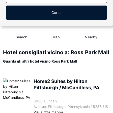
Cerca
Search
Map
Nearby
Hotel consigliati vicino a: Ross Park Mall
Guarda gli altri hotel vicino Ross Park Mall
Home2 Suites by Hilton
Pittsburgh / McCandless, PA
8630 Duncan
Avenue, Pittsburgh, Pennsylvania 15237, US
Visualizza mappa