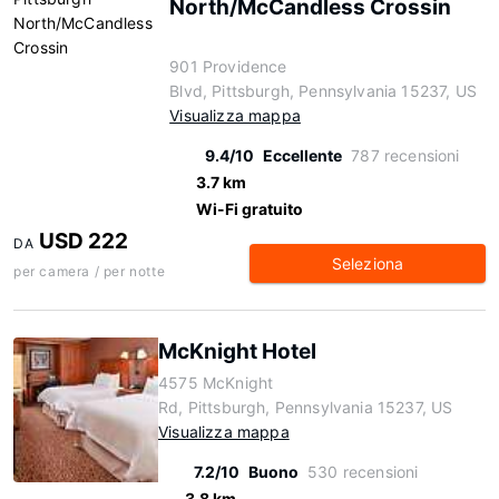
North/McCandless Crossin
901 Providence
Blvd, Pittsburgh, Pennsylvania 15237, US
Visualizza mappa
9.4/10
Eccellente
787 recensioni
3.7 km
Wi-Fi gratuito
USD 222
DA
Seleziona
per camera / per notte
McKnight Hotel
4575 McKnight
Rd, Pittsburgh, Pennsylvania 15237, US
Visualizza mappa
7.2/10
Buono
530 recensioni
3.8 km