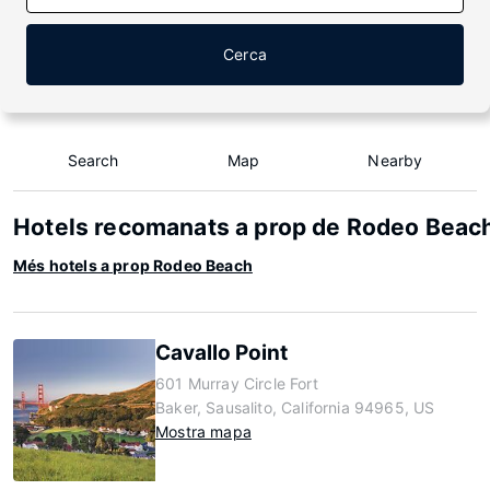
Cerca
Search
Map
Nearby
Hotels recomanats a prop de Rodeo Beac
Més hotels a prop Rodeo Beach
Cavallo Point
601 Murray Circle Fort
Baker, Sausalito, California 94965, US
Mostra mapa