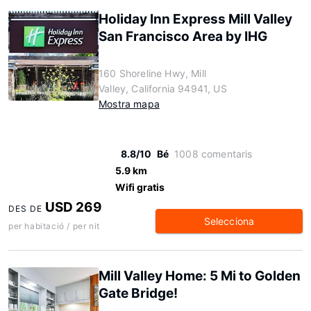
Holiday Inn Express Mill Valley
San Francisco Area by IHG
160 Shoreline Hwy, Mill
Valley, California 94941, US
Mostra mapa
8.8/10
Bé
1008 comentaris
5.9 km
Wifi gratis
USD 269
DES DE
Selecciona
per habitació / per nit
Mill Valley Home: 5 Mi to Golden
Gate Bridge!