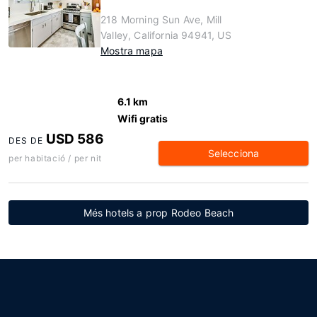
218 Morning Sun Ave, Mill
Valley, California 94941, US
Mostra mapa
6.1 km
Wifi gratis
USD 586
DES DE
Selecciona
per habitació / per nit
Més hotels a prop Rodeo Beach