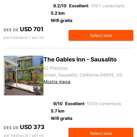
9.2/10
Excellent
1001 comentaris
5.2 km
Wifi gratis
USD 701
DES DE
Selecciona
per habitació / per nit
The Gables Inn - Sausalito
62 Princess
Street, Sausalito, California 94965, US
Mostra mapa
9/10
Excellent
1009 comentaris
5.7 km
Wifi gratis
USD 373
DES DE
Selecciona
per habitació / per nit