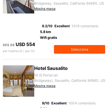
Bridgeway, Sausalito, California 94965, US
Mostra mapa
9.2/10
Excellent
1016 comentaris
5.8 km
Wifi gratis
USD 554
DES DE
Selecciona
per habitació / per nit
Hotel Sausalito
16 El Portal (at
Bridgeway), Sausalito, California 94965, US
Mostra mapa
9/10
Excellent
1004 comentaris