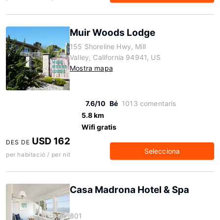
Muir Woods Lodge
155 Shoreline Hwy, Mill
Valley, California 94941, US
Mostra mapa
7.6/10
Bé
1013 comentaris
5.8 km
Wifi gratis
USD 162
DES DE
Selecciona
per habitació / per nit
Casa Madrona Hotel & Spa
801