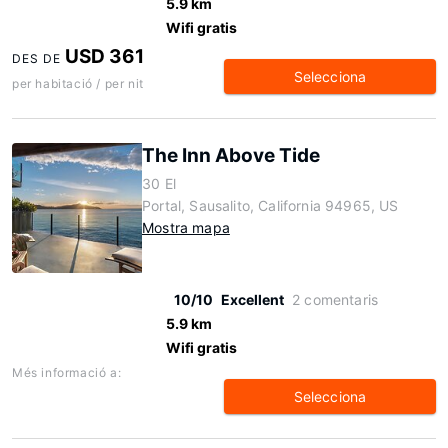
5.9 km
Wifi gratis
USD 361
DES DE
Selecciona
per habitació / per nit
The Inn Above Tide
30 El
Portal, Sausalito, California 94965, US
Mostra mapa
10/10
Excellent
2 comentaris
5.9 km
Wifi gratis
Més informació a:
Selecciona