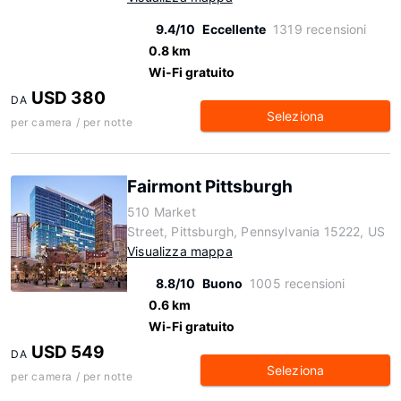
9.4/10
Eccellente
1319 recensioni
0.8 km
Wi-Fi gratuito
USD 380
DA
Seleziona
per camera / per notte
Fairmont Pittsburgh
510 Market
Street, Pittsburgh, Pennsylvania 15222, US
Visualizza mappa
8.8/10
Buono
1005 recensioni
0.6 km
Wi-Fi gratuito
USD 549
DA
Seleziona
per camera / per notte