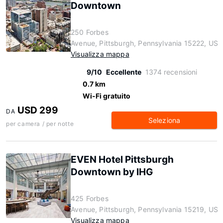
Downtown
250 Forbes
Avenue, Pittsburgh, Pennsylvania 15222, US
Visualizza mappa
9/10
Eccellente
1374 recensioni
0.7 km
Wi-Fi gratuito
USD 299
DA
Seleziona
per camera / per notte
EVEN Hotel Pittsburgh
Downtown by IHG
425 Forbes
Avenue, Pittsburgh, Pennsylvania 15219, US
Visualizza mappa