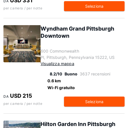
USD 331
DA
Seleziona
per camera / per notte
Wyndham Grand Pittsburgh
Downtown
600 Commonwealth
Pl, Pittsburgh, Pennsylvania 15222, US
Visualizza mappa
8.2/10
Buono
3637 recensioni
0.6 km
Wi-Fi gratuito
USD 215
DA
Seleziona
per camera / per notte
Hilton Garden Inn Pittsburgh