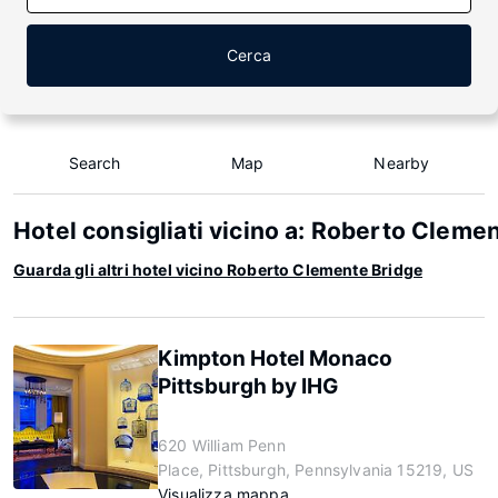
Cerca
Search
Map
Nearby
Hotel consigliati vicino a: Roberto Cleme
Guarda gli altri hotel vicino Roberto Clemente Bridge
Kimpton Hotel Monaco
Pittsburgh by IHG
620 William Penn
Place, Pittsburgh, Pennsylvania 15219, US
Visualizza mappa