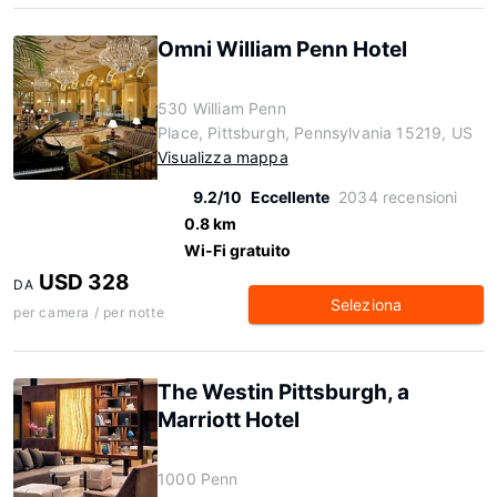
Omni William Penn Hotel
530 William Penn
Place, Pittsburgh, Pennsylvania 15219, US
Visualizza mappa
9.2/10
Eccellente
2034 recensioni
0.8 km
Wi-Fi gratuito
USD 328
DA
Seleziona
per camera / per notte
The Westin Pittsburgh, a
Marriott Hotel
1000 Penn