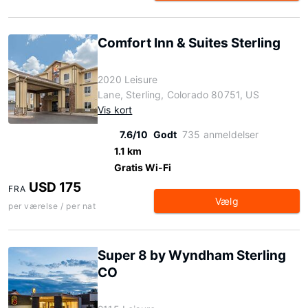
Comfort Inn & Suites Sterling
2020 Leisure
Lane, Sterling, Colorado 80751, US
Vis kort
7.6/10
Godt
735 anmeldelser
1.1 km
Gratis Wi-Fi
USD 175
FRA
Vælg
per værelse / per nat
Super 8 by Wyndham Sterling
CO