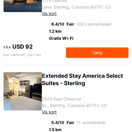
2115 Leisure
Lane, Sterling, Colorado 80751, US
Vis kort
6.4/10
Fair
1003 anmeldelser
1.2 km
Gratis Wi-Fi
USD 92
FRA
Vælg
per værelse / per nat
Extended Stay America Select
Suites - Sterling
2500 East Chestnut
St., Sterling, Colorado 80751, US
Vis kort
5.4/10
Fair
11 anmeldelser
1.5 km