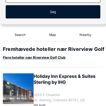
Søg
Search
Map
Nearby
Fremhævede hoteller nær Riverview Golf
Flere hoteller nær Riverview Golf Club
Holiday Inn Express & Suites
Sterling by IHG
1555 E Chestnut
St, Sterling, Colorado 80751, US
Vis kort