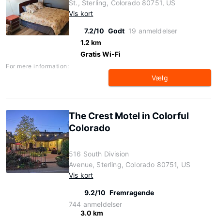
St., Sterling, Colorado 80751, US
Vis kort
7.2/10
Godt
19 anmeldelser
1.2 km
Gratis Wi-Fi
For mere information:
Vælg
The Crest Motel in Colorful
Colorado
516 South Division
Avenue, Sterling, Colorado 80751, US
Vis kort
9.2/10
Fremragende
744 anmeldelser
3.0 km