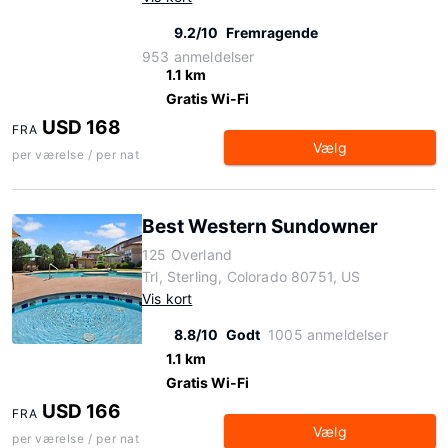
9.2/10
Fremragende
953 anmeldelser
1.1 km
Gratis Wi-Fi
USD 168
FRA
Vælg
per værelse / per nat
Best Western Sundowner
125 Overland
Trl, Sterling, Colorado 80751, US
Vis kort
8.8/10
Godt
1005 anmeldelser
1.1 km
Gratis Wi-Fi
USD 166
FRA
Vælg
per værelse / per nat