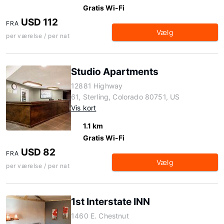
Gratis Wi-Fi
USD 112
FRA
Vælg
per værelse / per nat
Studio Apartments
12881 Highway
61, Sterling, Colorado 80751, US
Vis kort
1.1 km
Gratis Wi-Fi
USD 82
FRA
Vælg
per værelse / per nat
1st Interstate INN
1460 E. Chestnut