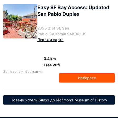
Easy SF Bay Access: Updated
San Pablo Duplex
2355 21st St, San
Pablo, California 94806, US
Покажи карта
3.4 km
Free Wifi
За повече информация:
Изберете
Повече хотели близо до Richmond Museum of History