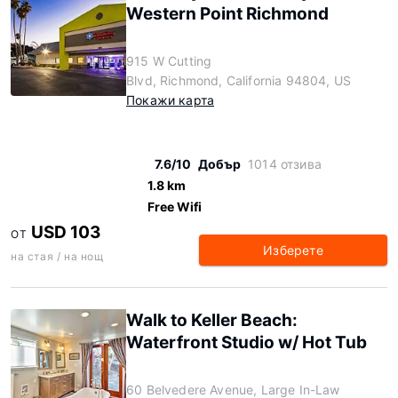
Western Point Richmond
915 W Cutting
Blvd, Richmond, California 94804, US
Покажи карта
7.6/10
Добър
1014 отзива
1.8 km
Free Wifi
USD 103
ОТ
Изберете
на стая / на нощ
Walk to Keller Beach:
Waterfront Studio w/ Hot Tub
60 Belvedere Avenue, Large In-Law