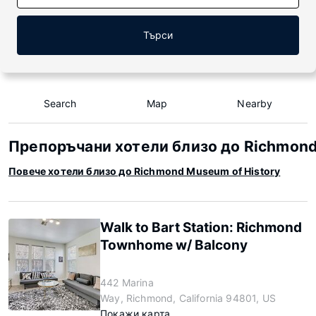
Търси
Search
Map
Nearby
Препоръчани хотели близо до Richmond
Повече хотели близо до Richmond Museum of History
Walk to Bart Station: Richmond
Townhome w/ Balcony
442 Marina
Way, Richmond, California 94801, US
Покажи карта