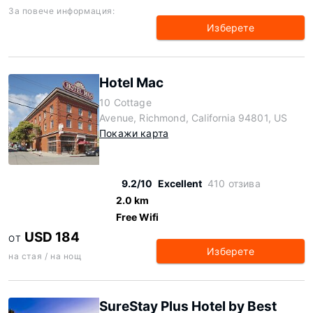
За повече информация:
Изберете
Hotel Mac
10 Cottage
Avenue, Richmond, California 94801, US
Покажи карта
9.2/10
Excellent
410 отзива
2.0 km
Free Wifi
USD 184
ОТ
Изберете
на стая / на нощ
SureStay Plus Hotel by Best