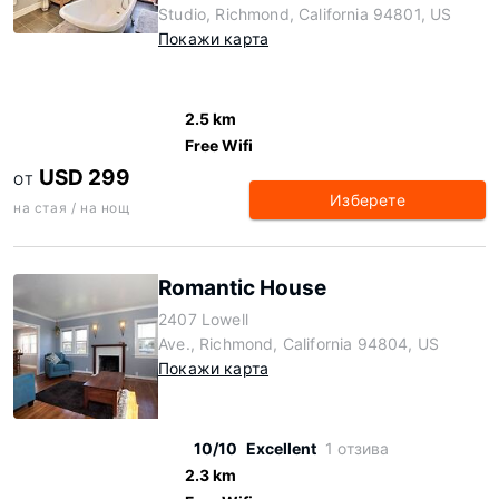
Studio, Richmond, California 94801, US
Покажи карта
2.5 km
Free Wifi
USD 299
ОТ
Изберете
на стая / на нощ
Romantic House
2407 Lowell
Ave., Richmond, California 94804, US
Покажи карта
10/10
Excellent
1 отзива
2.3 km