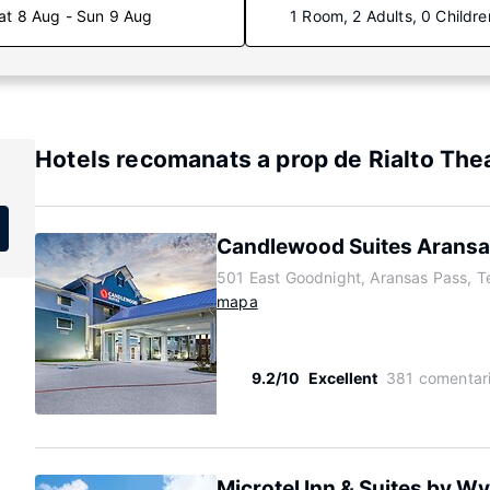
at 8 Aug - Sun 9 Aug
1 Room, 2 Adults, 0 Childre
Hotels recomanats a prop de Rialto The
Candlewood Suites Aransa
501 East Goodnight, Aransas Pass, 
mapa
9.2/10
Excellent
381 comentar
Microtel Inn & Suites by 