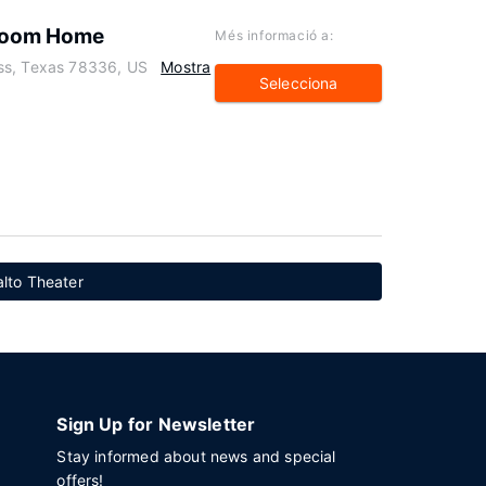
room Home
Més informació a:
ss, Texas 78336, US
Mostra
Selecciona
alto Theater
Sign Up for Newsletter
Stay informed about news and special
offers!