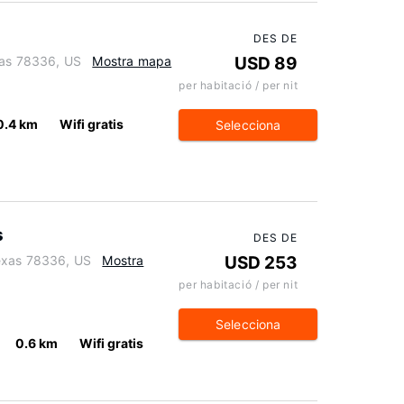
DES DE
xas 78336, US
Mostra mapa
USD 89
per habitació / per nit
0.4 km
Wifi gratis
Selecciona
s
DES DE
exas 78336, US
Mostra
USD 253
per habitació / per nit
Selecciona
0.6 km
Wifi gratis