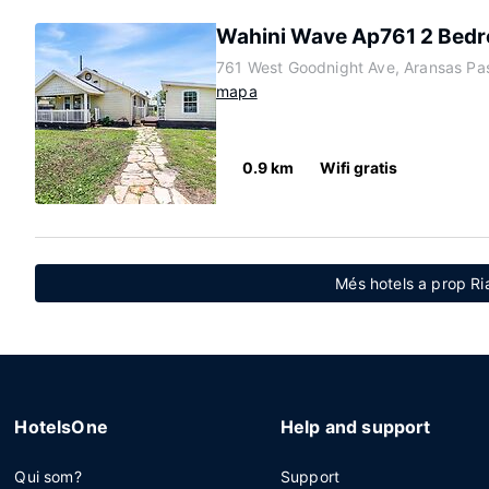
Wahini Wave Ap761 2 Bed
761 West Goodnight Ave, Aransas Pa
mapa
0.9 km
Wifi gratis
Més hotels a prop Ri
HotelsOne
Help and support
Qui som?
Support