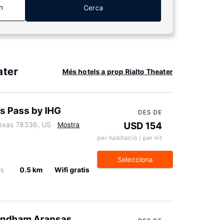
n
Cerca
ater
Més hotels a prop Rialto Theater
s Pass by IHG
DES DE
Texas 78336, US
Mostra
USD 154
per habitació / per nit
Selecciona
is
0.5 km
Wifi gratis
Wyndham Aransas