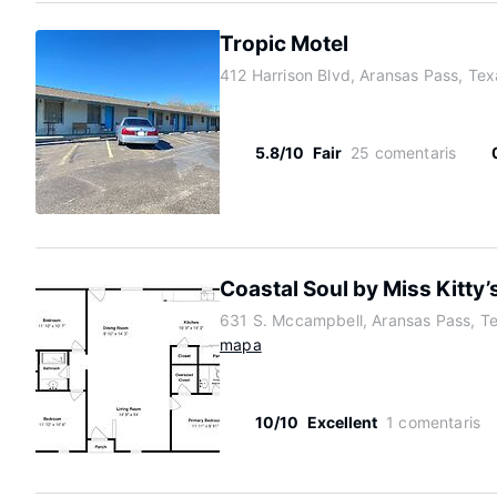
Tropic Motel
412 Harrison Blvd, Aransas Pass, Te
5.8/10
Fair
25 comentaris
Coastal Soul by Miss Kitty’
631 S. Mccampbell, Aransas Pass, T
mapa
10/10
Excellent
1 comentaris