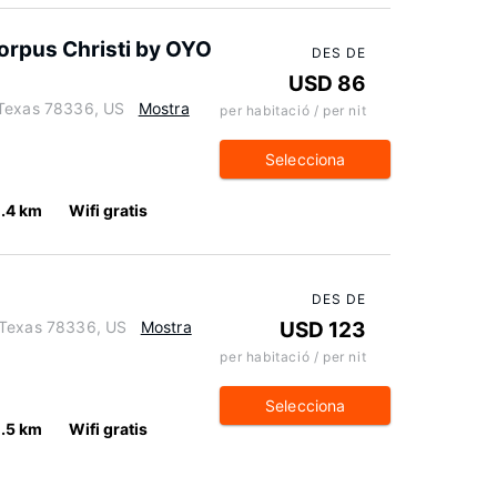
orpus Christi by OYO
DES DE
USD 86
 Texas 78336, US
Mostra
per habitació / per nit
Selecciona
.4 km
Wifi gratis
DES DE
 Texas 78336, US
Mostra
USD 123
per habitació / per nit
Selecciona
.5 km
Wifi gratis