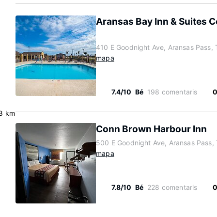
Aransas Bay Inn & Suites C
410 E Goodnight Ave, Aransas Pass,
mapa
7.4/10
Bé
198 comentaris
0
.8 km
Conn Brown Harbour Inn
500 E Goodnight Ave, Aransas Pass,
mapa
7.8/10
Bé
228 comentaris
0