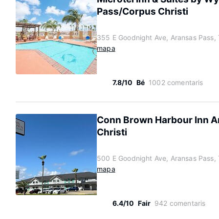
Pass/Corpus Christi
355 E Goodnight Ave, Aransas Pass,
mapa
7.8/10
Bé
1002 comentaris
Conn Brown Harbour Inn A
Christi
500 E Goodnight Ave, Aransas Pass,
mapa
6.4/10
Fair
942 comentaris