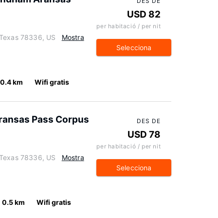
DES DE
USD 82
per habitació / per nit
 Texas 78336, US
Mostra
Selecciona
0.4 km
Wifi gratis
ransas Pass Corpus
DES DE
USD 78
per habitació / per nit
 Texas 78336, US
Mostra
Selecciona
0.5 km
Wifi gratis