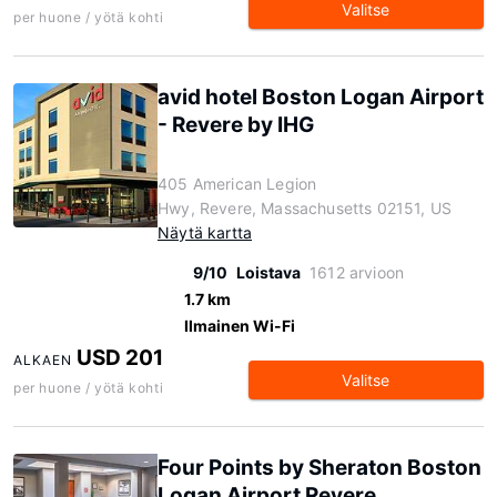
Valitse
per huone / yötä kohti
avid hotel Boston Logan Airport
- Revere by IHG
405 American Legion
Hwy, Revere, Massachusetts 02151, US
Näytä kartta
9/10
Loistava
1612 arvioon
1.7 km
Ilmainen Wi-Fi
USD 201
ALKAEN
Valitse
per huone / yötä kohti
Four Points by Sheraton Boston
Logan Airport Revere