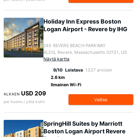
Holiday Inn Express Boston
Logan Airport - Revere by IHG
245 REVERE BEACH PARKWAY
BLDG, Revere, Massachusetts 02151, US
Näytä kartta
9/10
Loistava
1337 arvioon
2.6 km
Ilmainen Wi-Fi
USD 209
ALKAEN
Valitse
per huone / yötä kohti
SpringHill Suites by Marriott
Boston Logan Airport Revere