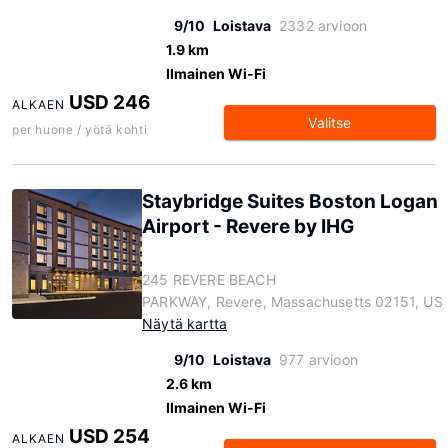
9/10
Loistava
2332 arvioon
1.9 km
Ilmainen Wi-Fi
USD 246
ALKAEN
Valitse
per huone / yötä kohti
Staybridge Suites Boston Logan
Airport - Revere by IHG
245 REVERE BEACH
PARKWAY, Revere, Massachusetts 02151, US
Näytä kartta
9/10
Loistava
977 arvioon
2.6 km
Ilmainen Wi-Fi
USD 254
ALKAEN