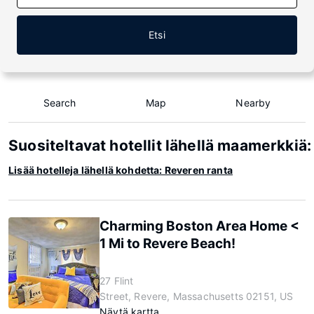
Etsi
Search
Map
Nearby
Suositeltavat hotellit lähellä maamerkkiä
Lisää hotelleja lähellä kohdetta: Reveren ranta
Charming Boston Area Home <
1 Mi to Revere Beach!
27 Flint
Street, Revere, Massachusetts 02151, US
Näytä kartta