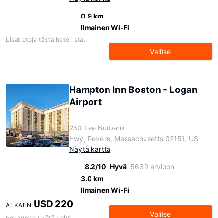
0.9 km
Ilmainen Wi-Fi
Lisätietoja tästä hotellista:
Valitse
Hampton Inn Boston - Logan
Airport
230 Lee Burbank
Hwy, Revere, Massachusetts 02151, US
Näytä kartta
8.2/10
Hyvä
5639 arvioon
3.0 km
Ilmainen Wi-Fi
USD 220
ALKAEN
Valitse
per huone / yötä kohti