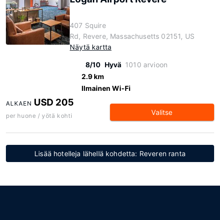
407 Squire
Rd, Revere, Massachusetts 02151, US
Näytä kartta
8/10
Hyvä
1010 arvioon
2.9 km
Ilmainen Wi-Fi
USD 205
ALKAEN
Valitse
per huone / yötä kohti
Lisää hotelleja lähellä kohdetta: Reveren ranta