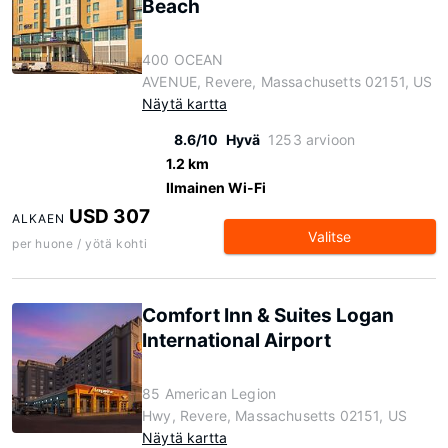
Beach
400 OCEAN
AVENUE, Revere, Massachusetts 02151, US
Näytä kartta
8.6/10
Hyvä
1253 arvioon
1.2 km
Ilmainen Wi-Fi
USD 307
ALKAEN
Valitse
per huone / yötä kohti
Comfort Inn & Suites Logan
International Airport
85 American Legion
Hwy, Revere, Massachusetts 02151, US
Näytä kartta