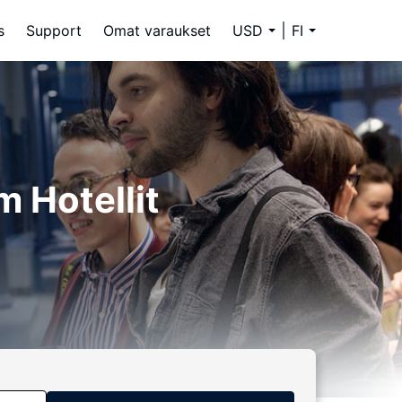
s
Support
Omat varaukset
USD
FI
 Hotellit