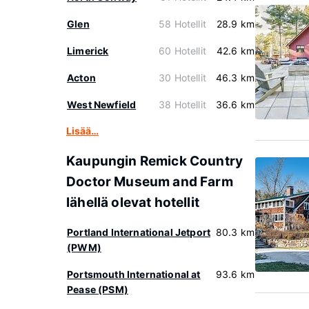
Glen
58 Hotellit
28.9 km
Limerick
60 Hotellit
42.6 km
Acton
30 Hotellit
46.3 km
West Newfield
38 Hotellit
36.6 km
Lisää…
Kaupungin Remick Country
Doctor Museum and Farm
lähellä olevat hotellit
Portland International Jetport
80.3 km
(PWM)
Portsmouth International at
93.6 km
Pease (PSM)