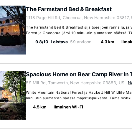
The Farmstand Bed & Breakfast
1118 Page Hill Rd, Chocorua, New Hampshire 03817,
The Farmstand Bed & Breakfast sijaitsee joen rannalla, ja
Forest ja Chocorua-järvi 10 minuutin ajomatkan päässä. T
9.8/10
Loistava
59 arvioon
4.3 km
Ilmai
Spacious Home on Bear Camp River in
59 Mill Rd, Tamworth, New Hampshire 03883, US
N
White Mountain National Forest ja Hackett Hill Wildlife M
minuutin ajomatkan päässä majoituspaikasta. Tämä mökki s
4.5 km
Ilmainen Wi-Fi