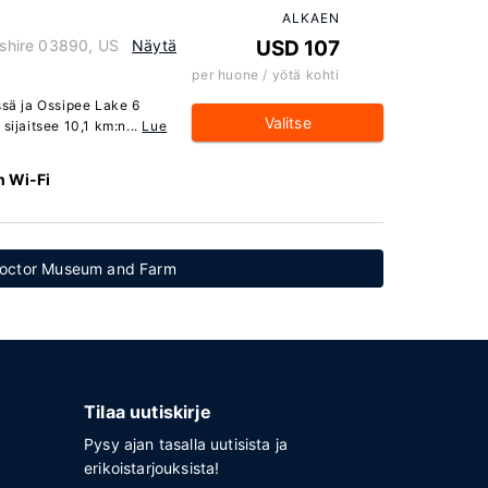
ALKAEN
shire 03890, US
Näytä
USD 107
per huone / yötä kohti
ssä ja Ossipee Lake 6
Valitse
sijaitsee 10,1 km:n...
Lue
n Wi-Fi
y Doctor Museum and Farm
Tilaa uutiskirje
Pysy ajan tasalla uutisista ja
erikoistarjouksista!