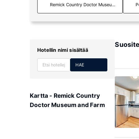
P
Suosite
Hotellin nimi sisältää
HAE
Kartta - Remick Country
Doctor Museum and Farm