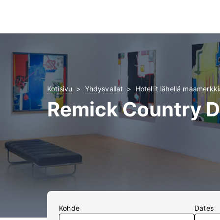
Kotisivu
Yhdysvallat
Hotellit lähellä maamerk
Remick Country D
Kohde
Dates