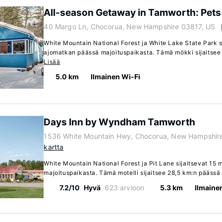
All-season Getaway in Tamworth: Pet
40 Margo Ln, Chocorua, New Hampshire 03817, US
White Mountain National Forest ja White Lake State Park s
ajomatkan päässä majoituspaikasta. Tämä mökki sijaitsee 
Lisää
5.0 km
Ilmainen Wi-Fi
Days Inn by Wyndham Tamworth
1536 White Mountain Hwy, Chocorua, New Hampshir
kartta
White Mountain National Forest ja Pit Lane sijaitsevat 15
majoituspaikasta. Tämä motelli sijaitsee 28,5 km:n päässä
7.2/10
Hyvä
623 arvioon
5.3 km
Ilmaine