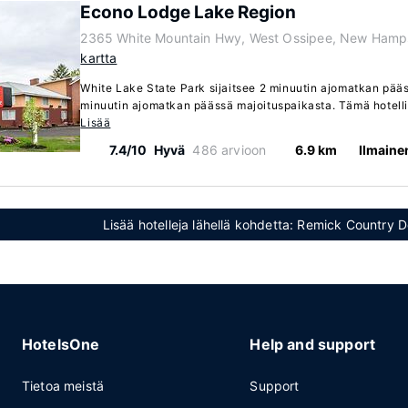
Econo Lodge Lake Region
2365 White Mountain Hwy, West Ossipee, New Hamp
kartta
White Lake State Park sijaitsee 2 minuutin ajomatkan pää
minuutin ajomatkan päässä majoituspaikasta. Tämä hotelli 
Lisää
7.4/10
Hyvä
486 arvioon
6.9 km
Ilmaine
Lisää hotelleja lähellä kohdetta: Remick Countr
HotelsOne
Help and support
Tietoa meistä
Support