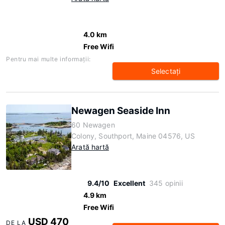
4.0 km
Free Wifi
Pentru mai multe informaţii:
Selectaţi
Newagen Seaside Inn
60 Newagen
Colony, Southport, Maine 04576, US
Arată hartă
9.4/10
Excellent
345 opinii
4.9 km
Free Wifi
USD 470
DE LA