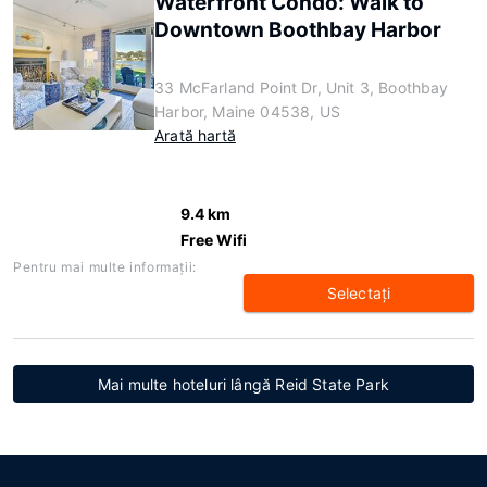
Waterfront Condo: Walk to
Downtown Boothbay Harbor
33 McFarland Point Dr, Unit 3, Boothbay
Harbor, Maine 04538, US
Arată hartă
9.4 km
Free Wifi
Pentru mai multe informaţii:
Selectaţi
Mai multe hoteluri lângă Reid State Park