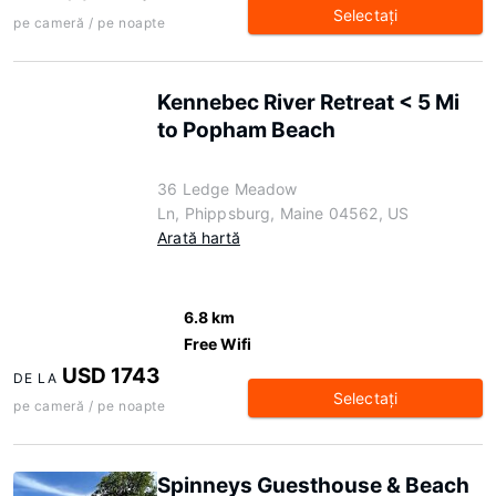
Selectaţi
pe cameră / pe noapte
Kennebec River Retreat < 5 Mi
to Popham Beach
36 Ledge Meadow
Ln, Phippsburg, Maine 04562, US
Arată hartă
6.8 km
Free Wifi
USD 1743
DE LA
Selectaţi
pe cameră / pe noapte
Spinneys Guesthouse & Beach