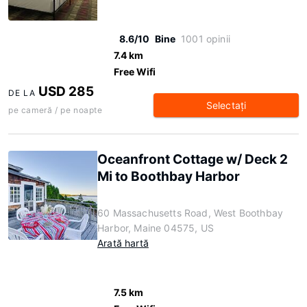
8.6/10
Bine
1001 opinii
7.4 km
Free Wifi
USD 285
DE LA
Selectaţi
pe cameră / pe noapte
Oceanfront Cottage w/ Deck 2
Mi to Boothbay Harbor
60 Massachusetts Road, West Boothbay
Harbor, Maine 04575, US
Arată hartă
7.5 km