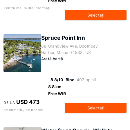
Free Wifi
Pentru mai multe informaţii:
Selectaţi
Spruce Point Inn
88 Grandview Ave, Boothbay
Harbor, Maine 04538, US
Arată hartă
8.8/10
Bine
402 opinii
8.8 km
Free Wifi
USD 473
DE LA
Selectaţi
pe cameră / pe noapte