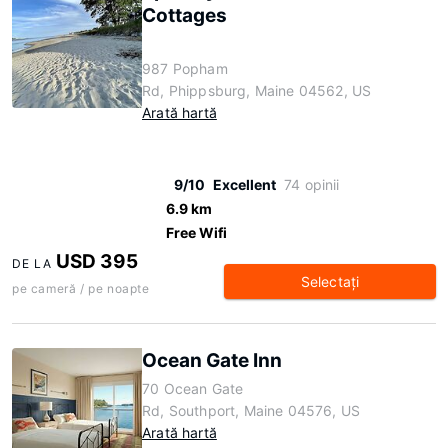
Cottages
987 Popham
Rd, Phippsburg, Maine 04562, US
Arată hartă
9/10
Excellent
74 opinii
6.9 km
Free Wifi
USD 395
DE LA
Selectaţi
pe cameră / pe noapte
Ocean Gate Inn
70 Ocean Gate
Rd, Southport, Maine 04576, US
Arată hartă