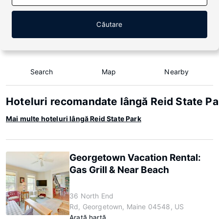
Căutare
Search
Map
Nearby
Hoteluri recomandate lângă Reid State Pa
Mai multe hoteluri lângă Reid State Park
Georgetown Vacation Rental:
Gas Grill & Near Beach
36 North End
Rd, Georgetown, Maine 04548, US
Arată hartă