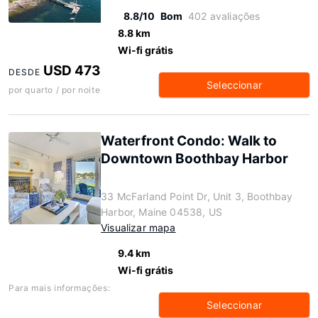
8.8/10
Bom
402 avaliações
8.8 km
Wi-fi grátis
USD 473
DESDE
Seleccionar
por quarto / por noite
Waterfront Condo: Walk to
Downtown Boothbay Harbor
33 McFarland Point Dr, Unit 3, Boothbay
Harbor, Maine 04538, US
Visualizar mapa
9.4 km
Wi-fi grátis
Para mais informações:
Seleccionar