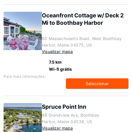
Oceanfront Cottage w/ Deck 2
Mi to Boothbay Harbor
60 Massachusetts Road, West Boothbay
Harbor, Maine 04575, US
Visualizar mapa
7.5 km
Wi-fi grátis
Para mais informações:
Seleccionar
Spruce Point Inn
88 Grandview Ave, Boothbay
Harbor, Maine 04538, US
Visualizar mapa