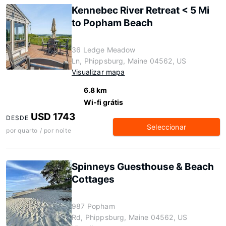
Kennebec River Retreat < 5 Mi
to Popham Beach
36 Ledge Meadow
Ln, Phippsburg, Maine 04562, US
Visualizar mapa
6.8 km
Wi-fi grátis
USD 1743
DESDE
Seleccionar
por quarto / por noite
Spinneys Guesthouse & Beach
Cottages
987 Popham
Rd, Phippsburg, Maine 04562, US