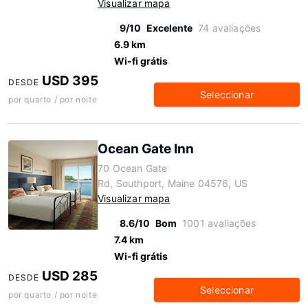
Visualizar mapa
9/10
Excelente
74 avaliações
6.9 km
Wi-fi grátis
USD 395
DESDE
Seleccionar
por quarto / por noite
Ocean Gate Inn
70 Ocean Gate
Rd, Southport, Maine 04576, US
Visualizar mapa
8.6/10
Bom
1001 avaliações
7.4 km
Wi-fi grátis
USD 285
DESDE
Seleccionar
por quarto / por noite