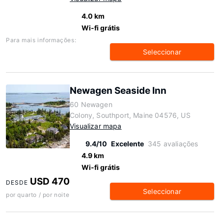
4.0 km
Wi-fi grátis
Para mais informações:
Seleccionar
Newagen Seaside Inn
60 Newagen
Colony, Southport, Maine 04576, US
Visualizar mapa
9.4/10
Excelente
345 avaliações
4.9 km
Wi-fi grátis
USD 470
DESDE
Seleccionar
por quarto / por noite