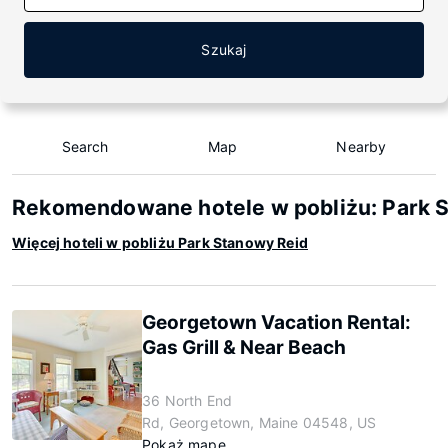
Szukaj
Search
Map
Nearby
Rekomendowane hotele w pobliżu: Park 
Więcej hoteli w pobliżu Park Stanowy Reid
Georgetown Vacation Rental:
Gas Grill & Near Beach
36 North End
Rd, Georgetown, Maine 04548, US
Pokaż mapę