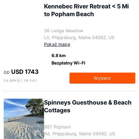
Kennebec River Retreat < 5 Mi
to Popham Beach
36 Ledge Meadow
Ln, Phippsburg, Maine 04562, US
Pokaż mapę
6.8 km
Bezpłatny Wi-Fi
USD 1743
OD
Wybierz
za pokój / za noc
Spinneys Guesthouse & Beach
Cottages
987 Popham
Rd, Phippsburg, Maine 04562, US