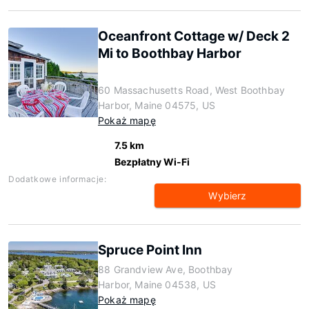
Oceanfront Cottage w/ Deck 2
Mi to Boothbay Harbor
60 Massachusetts Road, West Boothbay
Harbor, Maine 04575, US
Pokaż mapę
7.5 km
Bezpłatny Wi-Fi
Dodatkowe informacje:
Wybierz
Spruce Point Inn
88 Grandview Ave, Boothbay
Harbor, Maine 04538, US
Pokaż mapę