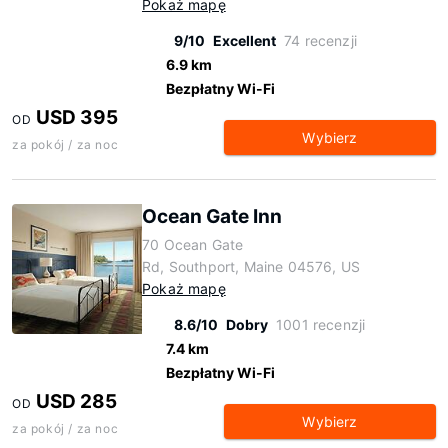
Pokaż mapę
9/10
Excellent
74 recenzji
6.9 km
Bezpłatny Wi-Fi
USD 395
OD
Wybierz
za pokój / za noc
Ocean Gate Inn
70 Ocean Gate
Rd, Southport, Maine 04576, US
Pokaż mapę
8.6/10
Dobry
1001 recenzji
7.4 km
Bezpłatny Wi-Fi
USD 285
OD
Wybierz
za pokój / za noc