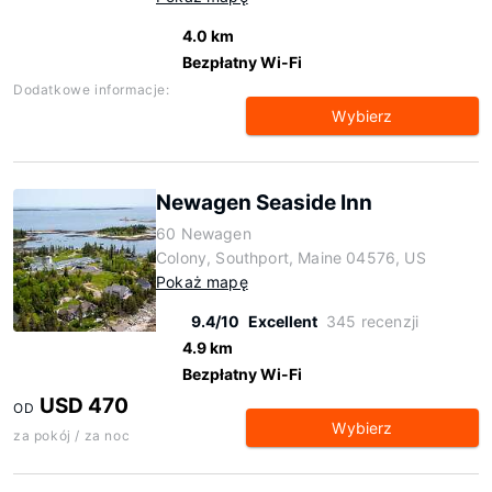
4.0 km
Bezpłatny Wi-Fi
Dodatkowe informacje:
Wybierz
Newagen Seaside Inn
60 Newagen
Colony, Southport, Maine 04576, US
Pokaż mapę
9.4/10
Excellent
345 recenzji
4.9 km
Bezpłatny Wi-Fi
USD 470
OD
Wybierz
za pokój / za noc