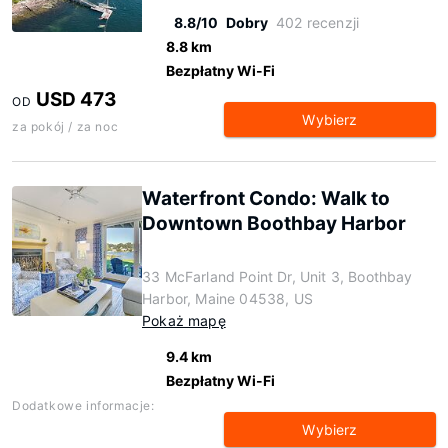
8.8/10
Dobry
402 recenzji
8.8 km
Bezpłatny Wi-Fi
USD 473
OD
Wybierz
za pokój / za noc
Waterfront Condo: Walk to
Downtown Boothbay Harbor
33 McFarland Point Dr, Unit 3, Boothbay
Harbor, Maine 04538, US
Pokaż mapę
9.4 km
Bezpłatny Wi-Fi
Dodatkowe informacje:
Wybierz